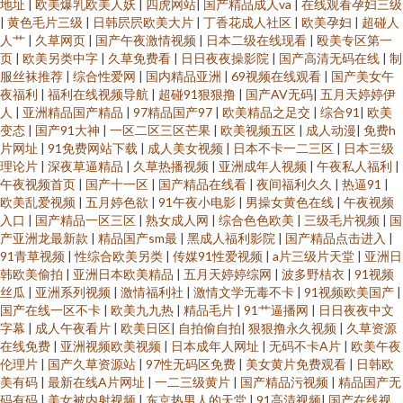
地址
|
欧美爆乳欧美人妖
|
四虎网站
|
国产精品成人va
|
在线观看孕妇三级
|
黄色毛片三级
|
日韩屄屄欧美大片
|
丁香花成人社区
|
欧美孕妇
|
超碰人
人艹
|
久草网页
|
国产午夜激情视频
|
日本二级在线现看
|
殴美专区第一
页
|
欧美另类中字
|
久草免费看
|
日日夜夜操影院
|
国产高清无码在线
|
制
服丝袜推荐
|
综合性爱网
|
国内精品亚洲
|
69视频在线观看
|
国产美女午
夜福利
|
福利在线视频导航
|
超碰91狠狠撸
|
国产AV无码
|
五月天婷婷伊
人
|
亚洲精品国产精品
|
97精品国产97
|
欧美精品之足交
|
综合91
|
欧美
变态
|
国产91大神
|
一区二区三区芒果
|
欧美视频五区
|
成人动漫
|
免费h
片网址
|
91免费网站下载
|
成人美女视频
|
日本不卡一二三区
|
日本三级
理论片
|
深夜草逼精品
|
久草热播视频
|
亚洲成年人视频
|
午夜私人福利
|
午夜视频首页
|
国产十一区
|
国产精品在线看
|
夜间福利久久
|
热逼91
|
欧美乱爱视频
|
五月婷色欲
|
91午夜小电影
|
男操女黄色在线
|
午夜视频
入口
|
国产精品一区三区
|
熟女成人网
|
综合色色欧美
|
三级毛片视频
|
国
产亚洲龙最新款
|
精品国产sm最
|
黑成人福利影院
|
国产精品点击进入
|
91青草视频
|
性综合欧美另类
|
传媒91性爱视频
|
a片三级片天堂
|
亚洲日
韩欧美偷拍
|
亚洲日本欧美精品
|
五月天婷婷综网
|
波多野桔衣
|
91视频
丝瓜
|
亚洲系列视频
|
激情福利社
|
激情文学无毒不卡
|
91视频欧美国产
|
国产在线一区不卡
|
欧美九九热
|
精品毛片
|
91艹逼播网
|
日日夜夜中文
字幕
|
成人午夜看片
|
欧美日区
|
自拍偷自拍
|
狠狠撸永久视频
|
久草资源
在线免费
|
亚洲视频欧美视频
|
日本成年人网址
|
无码不卡A片
|
欧美午夜
伦理片
|
国产久草资源站
|
97性无码区免费
|
美女黄片免费观看
|
日韩欧
美有码
|
最新在线A片网址
|
一二三级黄片
|
国产精品污视频
|
精品国产无
码有码
|
美女被内射视频
|
东京热男人的天堂
|
91高清视频
|
国产在线视