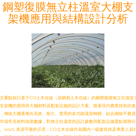
鋼塑復膜無立柱溫室大棚支
架機應用與結構設計分析
文重點探討基于CO土木在線（原網易土木在線）的鋼塑復膜無立柱溫室
支架機的應用與大棚材料及配套設施的設計方案。隨著現代農業技術的進
，傳統大棚逐漸向高效、耐久、實用的多功能溫室轉變。結合網絡平臺資
市場常見材料強度數據，對無立柱溫室的設計參數與配套設施選點展開分
。\n\n1. 來源平臺的示意：CO土木在線作為國內一級建造師及專業人員