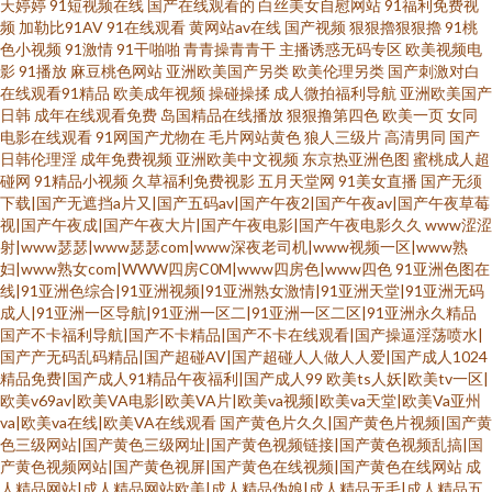
天婷婷
91短视频在线
国产在线观看的
白丝美女自慰网站
91福利免费视
频
加勒比91AV
91在线观看
黄网站av在线
国产视频
狠狠擼狠狠擼
91桃
色小视频
91激情
91干啪啪
青青操青青干
主播诱惑无码专区
欧美视频电
影
91播放
麻豆桃色网站
亚洲欧美国产另类
欧美伦理另类
国产刺激对白
在线观看91精品
欧美成年视频
操碰操揉
成人微拍福利导航
亚洲欧美国产
日韩
成年在线观看免费
岛国精品在线播放
狠狠撸第四色
欧美一页
女同
电影在线观看
91网国产尤物在
毛片网站黄色
狼人三级片
高清男同
国产
日韩伦理淫
成年免费视频
亚洲欧美中文视频
东京热亚洲色图
蜜桃成人超
碰网
91精品小视频
久草福利免费视影
五月天堂网
91美女直播
国产无须
下载|国产无遮挡a片又|国产五码av|国产午夜2|国产午夜av|国产午夜草莓
视|国产午夜成|国产午夜大片|国产午夜电影|国产午夜电影久久
www涩涩
射|www瑟瑟|www瑟瑟com|www深夜老司机|www视频一区|www熟
妇|www熟女com|WWW四房C0M|www四房色|www四色
91亚洲色图在
线|91亚洲色综合|91亚洲视频|91亚洲熟女激情|91亚洲天堂|91亚洲无码
成人|91亚洲一区导航|91亚洲一区二|91亚洲一区二区|91亚洲永久精品
国产不卡福利导航|国产不卡精品|国产不卡在线观看|国产操逼淫荡喷水|
国产产无码乱码精品|国产超碰AV|国产超碰人人做人人爱|国产成人1024
精品免费|国产成人91精品午夜福利|国产成人99
欧美ts人妖|欧美tv一区|
欧美v69av|欧美VA电影|欧美VA片|欧美va视频|欧美va天堂|欧美Va亚州
va|欧美va在线|欧美VA在线观看
国产黄色片久久|国产黄色片视频|国产黄
色三级网站|国产黄色三级网址|国产黄色视频链接|国产黄色视频乱搞|国
产黄色视频网站|国产黄色视屏|国产黄色在线视频|国产黄色在线网站
成
人精品网站|成人精品网站欧美|成人精品伪娘|成人精品无毛|成人精品五