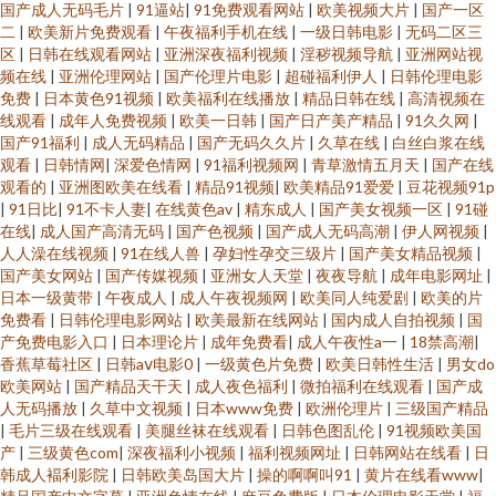
国产成人无码毛片
|
91逼站
|
91免费观看网站
|
欧美视频大片
|
国产一区
二
|
欧美新片免费观看
|
午夜福利手机在线
|
一级日韩电影
|
无码二区三
区
|
日韩在线观看网站
|
亚洲深夜福利视频
|
淫秽视频导航
|
亚洲网站视
频在线
|
亚洲伦理网站
|
国产伦理片电影
|
超碰福利伊人
|
日韩伦理电影
免费
|
日本黄色91视频
|
欧美福利在线播放
|
精品日韩在线
|
高清视频在
线观看
|
成年人免费视频
|
欧美一日韩
|
国产日产美产精品
|
91久久网
|
国产91福利
|
成人无码精品
|
国产无码久久片
|
久草在线
|
白丝白浆在线
观看
|
日韩情网
|
深爱色情网
|
91福利视频网
|
青草激情五月天
|
国产在线
观看的
|
亚洲图欧美在线看
|
精品91视频
|
欧美精品91爱爱
|
豆花视频91p
|
91日比
|
91不卡人妻
|
在线黄色av
|
精东成人
|
国产美女视频一区
|
91碰
在线
|
成人国产高清无码
|
国产色视频
|
国产成人无码高潮
|
伊人网视频
|
人人澡在线视频
|
91在线人兽
|
孕妇性孕交三级片
|
国产美女精品视频
|
国产美女网站
|
国产传媒视频
|
亚洲女人天堂
|
夜夜导航
|
成年电影网址
|
日本一级黄带
|
午夜成人
|
成人午夜视频网
|
欧美同人纯爱剧
|
欧美的片
免费看
|
日韩伦理电影网站
|
欧美最新在线网站
|
国内成人自拍视频
|
国
产免费电影入口
|
日本理论片
|
成年免费看
|
成人午夜性a一
|
18禁高潮
|
香蕉草莓社区
|
日韩aⅴ电影0
|
一级黄色片免费
|
欧美日韩性生活
|
男女do
欧美网站
|
国产精品天干天
|
成人夜色福利
|
微拍福利在线观看
|
国产成
人无码播放
|
久草中文视频
|
日本www免费
|
欧洲伦理片
|
三级国产精品
|
毛片三级在线观看
|
美腿丝袜在线观看
|
日韩色图乱伦
|
91视频欧美国
产
|
三级黄色com
|
深夜福利小视频
|
福利视频网址
|
日韩网站在线看
|
日
韩成人褔利影院
|
日韩欧美岛国大片
|
操的啊啊叫91
|
黄片在线看www
|