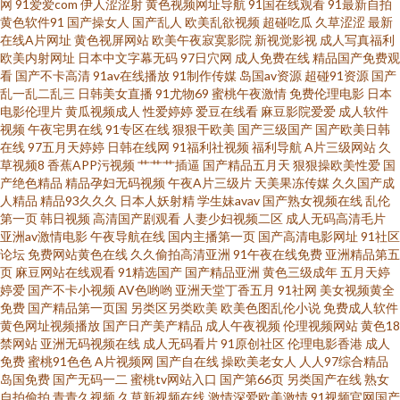
网
91爱爱com
伊人涩涩射
黄色视频网址导航
91国在线观看
91最新自拍
黄色软件91
国产操女人
国产乱人
欧美乱欲视频
超碰吃瓜
久草涩涩
最新
视频精品网站 91高清视频 影音先锋91AV 91视频草草 91撸视频 91国产福利
在线A片网址
黄色视屏网站
欧美午夜寂寞影院
新视觉影视
成人写真福利
欧美内射网址
日本中文字幕无码
97日穴网
成人免费在线
精品国产免费观
看
国产不卡高清
91av在线播放
91制作传媒
岛国av资源
超碰91资源
国产
姬在线观看 91豆花视频 伊人青青国产 天堂网91 人妻色网 美女被草网站 韩国
乱一乱二乱三
日韩美女直播
91尤物69
蜜桃午夜激情
免费伦理电影
日本
电影伦理片
黄瓜视频成人
性爱婷婷
爱豆在线看
麻豆影院爱爱
成人软件
不卡群 大香蕉伊在线9 蜜臀福利AV在线 久久一区在线观看 九一亚瑟视频 国
视频
午夜宅男在线
91专区在线
狠狠干欧美
国产三级国产
国产欧美日韩
在线
97五月天婷婷
日韩在线网
91福利社视频
福利导航
A片三级网站
久
草视频8
香蕉APP污视频
艹艹艹插逼
国产精品五月天
狠狠操欧美性爱
国
产精品熟女久久 国产情侣肏屄视频 东京热在线网址蜜桃 www91在线视频 91
产绝色精品
精品孕妇无码视频
午夜A片三级片
天美果冻传媒
久久国产成
人精品
精品93久久久
日本人妖射精
学生妹avav
国产熟女视频在线
乱伦
网站高清在线观看 97超碰护士 91网站入库 91亚洲精品婷婷在线 91午夜福利
第一页
韩日视频
高清国产剧观看
人妻少妇视频二区
成人无码高清毛片
亚洲av激情电影
午夜导航在线
国内主播第一页
国产高清电影网址
91社区
论坛
免费网站黄色在线
久久偷拍高清亚洲
91午夜在线免费
亚洲精品第五
在线观看 91乱子国产乱子伦 91超碰蜜臀 影音先锋最新av在线 在綫艹擦自拍
页
麻豆网站在线观看
91精选国产
国产精品亚洲
黄色三级成年
五月天婷
婷爱
国产不卡小视频
AV色哟哟
亚洲天堂丁香五月
91社网
美女视频黄全
艹擦 伊人大香蕉网 偷拍桃花日韩 香蕉伊思人视频在线 色先锋影音A∨资源网
免费
国产精品第一页国
另类区另类欧美
欧美色图乱伦小说
免费成人软件
黄色网址视频播放
国产日产美产精品
成人午夜视频
伦理视频网站
黄色18
禁网站
亚洲无码视频在线
成人无码看片
91原创社区
伦理电影香港
成人
日本高清在线视频 欧美a久久 久久国产精品露脸 男人的天堂人人干 欧美另类
免费
蜜桃91色色
A片视频网
国产自在线
操欧美老女人
人人97综合精品
岛国免费
国产无码一二
蜜桃tv网站入口
国产第66页
另类国产在线
熟女
视频在线观看 欧美日韩黄 欧美a片网址 久草成人在线观看 国产区夜夜 岛国av
自拍偷拍
青青久视频
久草新视频在线
激情深爱欧美激情
91视频官网国产