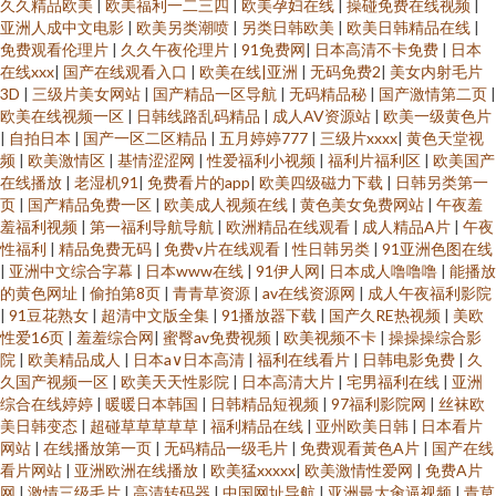
久久精品欧美
|
欧美福利一二三四
|
欧美孕妇在线
|
操碰免费在线视频
|
亚洲人成中文电影
|
欧美另类潮喷
|
另类日韩欧美
|
欧美日韩精品在线
|
免费观看伦理片
|
久久午夜伦理片
|
91免费网
|
日本高清不卡免费
|
日本
在线xxx
|
国产在线观看入口
|
欧美在线|亚洲
|
无码免费2
|
美女内射毛片
3D
|
三级片美女网站
|
国产精品一区导航
|
无码精品秘
|
国产激情第二页
|
欧美在线视频一区
|
日韩线路乱码精品
|
成人AV资源站
|
欧美一级黄色片
|
自拍日本
|
国产一区二区精品
|
五月婷婷777
|
三级片xxxx
|
黄色天堂视
频
|
欧美激情区
|
基情涩涩网
|
性爱福利小视频
|
福利片福利区
|
欧美国产
在线播放
|
老湿机91
|
免费看片的app
|
欧美四级磁力下载
|
日韩另类第一
页
|
国产精品免费一区
|
欧美成人视频在线
|
黄色美女免费网站
|
午夜羞
羞福利视频
|
第一福利导航导航
|
欧洲精品在线观看
|
成人精品A片
|
午夜
性福利
|
精品免费无码
|
免费v片在线观看
|
性日韩另类
|
91亚洲色图在线
|
亚洲中文综合字幕
|
日本www在线
|
91伊人网
|
日本成人噜噜噜
|
能播放
的黄色网址
|
偷拍第8页
|
青青草资源
|
av在线资源网
|
成人午夜福利影院
|
91豆花熟女
|
超清中文版全集
|
91播放器下载
|
国产久RE热视频
|
美欧
性爱16页
|
羞羞综合网
|
蜜臀av免费视频
|
欧美视频不卡
|
操操操综合影
院
|
欧美精品成人
|
日本a∨日本高清
|
福利在线看片
|
日韩电影免费
|
久
久国产视频一区
|
欧美天天性影院
|
日本高清大片
|
宅男福利在线
|
亚洲
综合在线婷婷
|
暖暖日本韩国
|
日韩精品短视频
|
97福利影院网
|
丝袜欧
美日韩变态
|
超碰草草草草草
|
福利精品在线
|
亚州欧美日韩
|
日本看片
网站
|
在线播放第一页
|
无码精品一级毛片
|
免费观看黃色A片
|
国产在线
看片网站
|
亚洲欧洲在线播放
|
欧美猛xxxxx
|
欧美激情性爱网
|
免费A片
网
|
激情三级毛片
|
高清转码器
|
中国网址导航
|
亚洲最大肏逼视频
|
青草