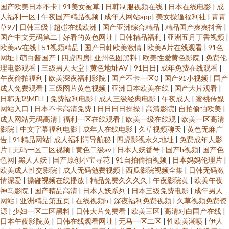
国产欧美日本不卡
|
91美女被草
|
日韩制服视频在线
|
日本在线电影
|
成
人福利一区
|
午夜国产精品视频
|
成年人网站app
|
美女操逼福利社
|
青青
草97
|
日韩三级
|
超碰在线欧洲
|
国产亚洲综合精品
|
精品国产爽爽抖音
|
国产中文无码第二
|
好看的黄色网址
|
日韩精品福利
|
亚洲五月丁香视频
|
欧美aⅴ在线
|
51视频精品
|
国产日韩欧美激情
|
欧美A片在线观看
|
91色
网址
|
萌白酱国产
|
四虎四房
|
亚州色图黑料
|
欧美性爱黄色影院
|
免费伦
理电影观看
|
三级男人天堂
|
黄色地址AV
|
91日日
|
成年免费在线观看
|
午夜偷拍福利
|
欧美深夜福利影院
|
国产不卡一区0
|
国产91小视频
|
国产
成人免费观看
|
三级图片黄色视频
|
亚洲日本欧美在线
|
国产大片观看
|
日韩无码MFLI
|
免费福利电影
|
成人三级经典电影
|
午夜成人
|
蜜桃传媒
网站入口
|
日本不卡高清免费
|
日日日日操操
|
高清影院
|
自拍偷怕欧美
|
成人网站无码高清
|
福利一区在线观看
|
欧美一级在线观
|
欧美一区高清
影院
|
中文字幕福利电影
|
成年人在线电影
|
久草视频聊天
|
黄色无麻广
告
|
91精品网站
|
成人福利污导航秘
|
四虎影视永久地址
|
免费成年人影
片
|
无码一区二区视频
|
黄色二级av
|
日本人妖番号
|
国产h视频
|
国产色
色网
|
黑人人妖
|
国产原创小宝寻花
|
91自拍偷拍视频
|
日本妈妈伦理片
|
欧美成人性交影院
|
成人无码勉费视频
|
西瓜影院视频全集
|
日韩无码激
情深爱
|
操碰视频在线播放
|
精品免费久久久久
|
午夜影院黄
|
欧美午夜
神马影院
|
国产精品高清
|
日本人妖系列
|
日本三级免费电影
|
成年男人
网站
|
亚洲精品第五页
|
在线视频h
|
深夜福利免费视频
|
久草视频免费资
源
|
少妇一区二区黑料
|
日韩大片免费看
|
欧美三区
|
高清对白国产在线
|
日本午夜影院黄
|
日韩在线观看网址
|
无马一区二区
|
性欧美潮喷
|
伊人