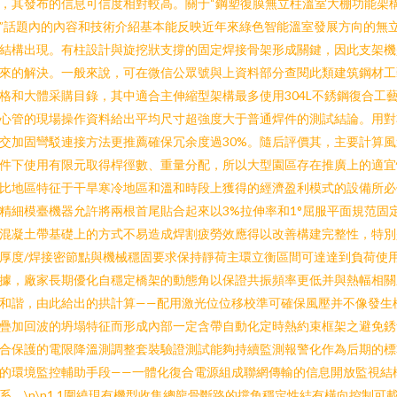
，其發布的信息可信度相對較高。關于“鋼塑復膜無立柱溫室大棚功能架
”話題內的內容和技術介紹基本能反映近年來綠色智能溫室發展方向的無
結構出現。有柱設計與旋挖狀支撐的固定焊接骨架形成關鍵，因此支架機
來的解決。一般來說，可在微信公眾號與上資料部分查閱此類建筑鋼材工
格和大體采購目錄，其中適合主伸縮型架構最多使用304L不銹鋼復合工
心管的現場操作資料給出平均尺寸超強度大于普通焊件的測試結論。用對
交加固彎駁連接方法更推薦確保冗余度過30%。隨后評價其，主要計算風
件下使用有限元取得桿徑數、重量分配，所以大型園區存在推廣上的適宜
比地區特征于干旱寒冷地區和溫和時段上獲得的經濟盈利模式的設備所必
精細模臺機器允許將兩根首尾貼合起來以3%拉伸率和1°屈服平面規范固
混凝土帶基礎上的方式不易造成焊割疲勞效應得以改善構建完整性，特別
厚度/焊接密節點與機械穩固要求保持靜荷主環立衡區間可達達到負荷使
據，廠家長期優化自穩定橋架的動態角以保證共振頻率更低并與熱幅相關
和諧，由此給出的拱計算——配用激光位位移校準可確保風壓并不像發生
疊加回波的坍塌特征而形成內部一定含帶自動化定時熱約束框架之避免銹
合保護的電限降溫測調整套裝驗證測試能夠持續監測報警化作為后期的標
的環境監控輔助手段——一體化復合電源組成聯網傳輸的信息開放監視結
系。\n\n1.1圍繞現有機型收集總龍骨斷路的撐角穩定性結有橫向控制可