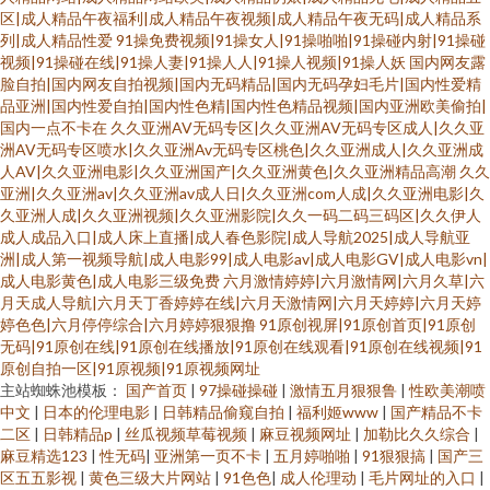
区|成人精品午夜福利|成人精品午夜视频|成人精品午夜无码|成人精品系
列|成人精品性爱
91操免费视频|91操女人|91操啪啪|91操碰内射|91操碰
视频|91操碰在线|91操人妻|91操人人|91操人视频|91操人妖
国内网友露
脸自拍|国内网友自拍视频|国内无码精品|国内无码孕妇毛片|国内性爱精
品亚洲|国内性爱自拍|国内性色精|国内性色精品视频|国内亚洲欧美偷拍|
国内一点不卡在
久久亚洲AV无码专区|久久亚洲AV无码专区成人|久久亚
洲AV无码专区喷水|久久亚洲Av无码专区桃色|久久亚洲成人|久久亚洲成
人AV|久久亚洲电影|久久亚洲国产|久久亚洲黄色|久久亚洲精品高潮
久久
亚洲|久久亚洲av|久久亚洲av成人日|久久亚洲com人成|久久亚洲电影|久
久亚洲人成|久久亚洲视频|久久亚洲影院|久久一码二码三码区|久久伊人
成人成品入口|成人床上直播|成人春色影院|成人导航2025|成人导航亚
洲|成人第一视频导航|成人电影99|成人电影av|成人电影GV|成人电影vn|
成人电影黄色|成人电影三级免费
六月激情婷婷|六月激情网|六月久草|六
月天成人导航|六月天丁香婷婷在线|六月天激情网|六月天婷婷|六月天婷
婷色色|六月停停综合|六月婷婷狠狠撸
91原创视屏|91原创首页|91原创
无码|91原创在线|91原创在线播放|91原创在线观看|91原创在线视频|91
原创自拍一区|91原视频|91原视频网址
主站蜘蛛池模板：
国产首页
|
97操碰操碰
|
激情五月狠狠鲁
|
性欧美潮喷
中文
|
日本的伦理电影
|
日韩精品偷窥自拍
|
福利姬www
|
国产精品不卡
二区
|
日韩精品p
|
丝瓜视频草莓视频
|
麻豆视频网址
|
加勒比久久综合
|
麻豆精选123
|
性无码
|
亚洲第一页不卡
|
五月婷啪啪
|
91狠狠搞
|
国产三
区五五影视
|
黄色三级大片网站
|
91色色
|
成人伦理动
|
毛片网址的入口
|