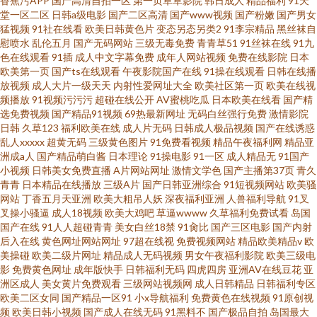
香蕉污APP
国产高清自拍一区
第一页草草影院
韩日成人
精品福利
91天
堂一区二区
日韩a级电影
国产二区高清
国产www视频
国产粉嫩
国产男女
猛视频
91社在线看
欧美日韩黄色片
变态另态另类2
91李宗精品
黑丝袜自
慰喷水
乱伦五月
国产无码网站
三级无毒免费
青青草51
91丝袜在线
91九
色在线观看
91插
成人中文字幕免费
成年人网站视频
免费在线影院
日本
欧美第一页
国产ts在线观看
午夜影院国产在线
91操在线观看
日韩在线播
放视频
成人大片一级天天
内射性爱网址大全
欧美社区第一页
欧美在线视
频播放
91视频污污污
超碰在线公开
AV蜜桃吃瓜
日本欧美在线看
国产精
选免费视频
国产精品91视频
69热最新网址
无码白丝强行免费
激情影院
日韩
久草123
福利欧美在线
成人片无码
日韩成人极品视频
国产在线诱惑
乱人xxxxx
超黄无码
三级黄色图片
91免费看视频
精品午夜福利网
精品亚
洲成a人
国产精品萌白酱
日本理论
91操电影
91一区
成人精品无
91国产
小视频
日韩美女免费直播
A片网站网址
激情文学色
国产主播第37页
青久
青青
日本精品在线播放
三级A片
国产日韩亚洲综合
91短视频网站
欧美骚
网站
丁香五月天亚洲
欧美大粗吊人妖
深夜福利亚洲
人兽福利导航
91叉
叉操小骚逼
成人18视频
欧美大鸡吧
草逼wwww
久草福利免费试看
岛国
国产在线
91人人超碰青青
美女白丝18禁
91肏比
国产三区电影
国产内射
后入在线
黄色网址网站网址
97超在线视
免费视频网站
精品欧美精品v
欧
美操碰
欧美二级片网址
精品成人无码视频
男女午夜福利影院
欧美三级电
影
免费黄色网址
成年版快手
日韩福利无码
四虎四房
亚洲AV在线豆花
亚
洲区成人
美女黄片免费观看
三级网站视频网
成人日韩精品
日韩福利专区
欧美二区女同
国产精品一区91
小x导航福利
免费黄色在线视频
91原创视
频
欧美日韩小视频
国产成人在线无码
91黑料不
国产极品自拍
岛国最大