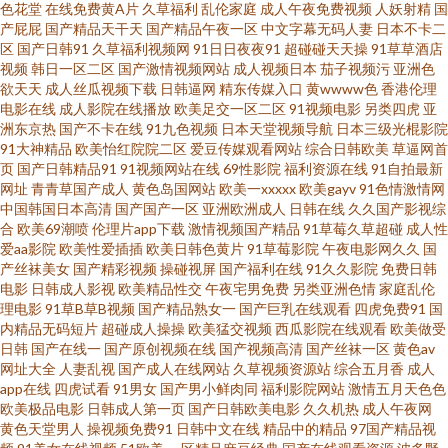
色花堂
在线免费黄A片
久草福利
乱伦家庭
成人午夜免费视频
人妖射精
国
产屁屁
国产精品天干天
国产精品午夜一区
中文字幕无码人妻
日本不卡二
午夜剧院 欧美九九性爱网 久91va久久 国产ts自拍在线观看 丰满少妇一区二
区
国产日韩91
久草福利视频网
91日日夜夜91
超碰碰天天操
91草草酒店
视频
韩日一区二区
国产激情视频网站
成人视频日本
茄子视频污
亚洲色
区三区 www91日和操 91康先生作品在线 91蜜芽久久 最新国产91视频最 91
欲天天
成人丝瓜视频下载
日韩逼网
精东传媒入口
黄wwww色
香港伦理
电影在线
成人影院在线播放
欧美足交一区二区
91视频电影
另类四虎
亚
洲东京热
国产不卡在线
91九色视频
日本天堂视频导航
日本三级光棍影院
唐先生探花视频观看 91大神看片 91牛逼 在线观看小视频 日日操男人天堂 日
91大神精品
欧美怡红院院二区
爱豆传媒观看网站
综合日韩欧美
草逼网首
页
国产日韩精品91
91视频网站在线
69性影院
福利资源在线
91自拍最新
韩精品一级 美女福利一区 九一黄色大雷黑丝美女 国产盗摄久久 东方AV免费
网址
青青草国产成人
黄色岛国网站
欧美一xxxxx
欧美gayv
91色情激情网
中国韩国日本高清
国产国产一区
亚洲欧洲成人
日韩在线
久久国产影视综
合
欧美69潮喷
伦理片app下载
激情视频国产精品
91草莓久草超碰
成人性
看 99在线资源站 超碰在线操91 91网站在线观看 91人妻白丝 91豆花在线看
爱aa影院
欧美性爱插插
欧美日韩色黄片
91草莓影院
午夜电影网久久
国
产丝袜美女
国产精彩视频
操碰视屏
国产福利在线
91久久影院
免费日韩
91在线视屏 老湿机欧美视频 日韩成人卡一 久久国产精品黄毛片 国产精品a久
电影
日韩成人影视
欧美精品性交
午夜宅男免费
另类亚洲色情
家庭乱伦
理电影
91草B草B视频
国产精品熟女一
国产巨乳在线观看
四虎免费91
国
内精品无码短片
超碰成人操操
欧美猛交视频
西瓜影院在线观看
欧美做受
久 国产盗摄成人一区二区 免费18禁色色网站 九九青青草国内 国产精品久久
日韩
国产在线一
国产原创视频在线
国产视频高清
国产丝袜一区
黄色av
网址大全
人妻乱视
国产成人在线网站
久草视频资源站
综合五月香
成人
免费 超碰自拍97 91伊人网 91看片下 中文字幕日韩在 91国产专区 91JK黑丝
app在线
四虎试看
91男女
国产男小鲜肉同
福利影院网站
激情五月天色色
欧美极品电影
日韩成人第一页
国产日韩欧美电影
久久机热
成人午夜网
黄色天堂男人
操视频免费91
日韩中文在线
精品中的精品
97国产精品视
五月丁香六月婷图片 日韩成人黄色免费网站 日韩激情网页 久久五月天丁香网