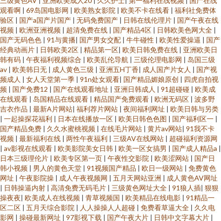
三级黄色AV
|
亚洲欧美成人20
|
久久护士
|
第一福利在线视频
|
国产在线
观看啊
|
69岛国电影网
|
欧美熟女影院
|
欧美不卡在线看
|
福利社免费体
验区
|
国产a国产片国产
|
无码免费国产
|
日韩在线伦理片
|
国产午夜在线
视频
|
欧洲亚洲视频
|
超清免费在线
|
国产精品4区
|
日韩欧美色网大全
|
国产无码色色
|
91与黄播
|
国产男女交配
|
牛牛碰性
|
欧美性爱操逼
|
国产
经典动画片
|
日韩欧美2区
|
精品第一区
|
欧美日韩免费在线
|
亚洲欧美日
韩有码
|
午夜福利视频综合
|
欧美乱伦导航
|
三级伦理电影网
|
岛国三级
av
|
欧美韩日无
|
成人黄色三级
|
亚洲五H丁香
|
成人国产片女人
|
国产视
频成人
|
女人天堂第一季
|
91n处女观看
|
国产精品媚娘原创
|
四虎自拍视
频
|
国产免费12
|
国产在线观看地址
|
亚洲日韩成人
|
91超碰碰
|
欧美成
在线观看
|
岛国精品在线观看
|
精品国产免费观看
|
欧洲无码区
|
波多野
吉衣作品
|
最新A片网站
|
福利荐片网站
|
夜间福利网址
|
欧美日韩与另类
|
一起操探花福利
|
日本在线播放一区
|
欧美日韩色色图
|
国产福利区一
|
国产精品免费
|
久久水蜜桃视频
|
在线毛片网站
|
黄片av网站
|
91我不卡
视频
|
最新福利在线
|
两性午夜福利
|
三级AV在线网站
|
超碰福利资源网
|
av影视在线观看
|
欧美影院美女日韩
|
欧美一区女搞男
|
国产成人精品a
|
日本三级理伦片
|
欧美专区第一页
|
午夜性交影院
|
欧美涩网站
|
国产日
韩小视频
|
男人的黄色天堂
|
91视频国产精品
|
欧日一级网站
|
免费黄色
网址
|
午夜影院操
|
成人午夜视频网
|
五月天网站亚洲
|
成人黄色AV网址
|
日韩操逼内射
|
高清免费无码毛片
|
三级黄色网址大全
|
91狼人插
|
狠狠
操夜夜
|
欧美成人在线视频
|
青草视频国
|
欧美精品在线电影
|
91精品一
区二区
|
五月天综合影院
|
人人操操人人超碰
|
免费看草逼大全
|
久久电
影网
|
操碰最新网址
|
97影视下载
|
国产午夜大片
|
日韩中文字幕大片
|