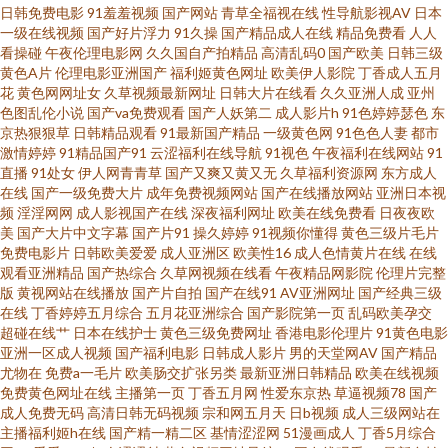
日韩免费电影
91羞羞视频
国产网站
青草全福视在线
性导航影视AV
日本
一级在线视频
国产好片浮力
91久操
国产精品成人在线
精品免费看
人人
免费 色Av强强 欧美淫乱一区二区 久久人妻 后入91 岛国三级网站在线观看 大
看操碰
午夜伦理电影网
久久国自产拍精品
高清乱码0
国产欧美
日韩三级
黄色A片
伦理电影亚洲国产
福利姬黄色网址
欧美伊人影院
丁香成人五月
香蕉9久1 AV日韩另类 久久青青草视频网站免 美日欧一本道 韩日VT色情网站
花
黄色网网址女
久草视频最新网址
日韩大片在线看
久久亚洲人成
亚州
色图乱伦小说
国产va免费观看
国产人妖第二
成人影片h
91色婷婷瑟色
东
京热狠狠草
日韩精品观看
91最新国产精品
一级黄色网
91色色人妻
都市
国产1区卡一卡二 操国产精品 91网页免费入口 91视频18 91另类 91传媒影视
激情婷婷
91精品国产91
云涩福利在线导航
91视色
午夜福利在线网站
91
直播
91处女
伊人网青青草
国产又爽又黄又无
久草福利资源网
东方成人
影音先锋中文字幕无码 午夜诱惑av 日韩色情妈妈 欧美乱嫖 精品国产综合夜
在线
国产一级免费大片
成年免费视频网站
国产在线播放网站
亚洲日本视
频
淫淫网网
成人影视国产在线
深夜福利网址
欧美在线免费看
日夜夜欧
美
国产大片中文字幕
国产片91
操久婷婷
91视频你懂得
黄色三级片毛片
夜海 豆花官网入口 97成人资源总战 91资源总站 91视频在线网址 91九色双飞
免费电影片
日韩欧美爱爱
成人亚洲区
欧美性16
成人色情黄片在线
在线
观看亚洲精品
国产热综合
久草网视频在线看
午夜精品网影院
伦理片完整
91传媒网站 亚洲午夜久久 三级日韩伦理视频 欧美动作A级片 九一茄子网站在
版
黄视网站在线播放
国产片自拍
国产在线91
AV亚洲网址
国产经典三级
在线
丁香婷婷五月综合
五月花亚洲综合
国产影院第一页
乱码欧美孕交
超碰在线艹
日本在线护士
黄色三级免费网址
香港电影伦理片
91黄色电影
线下载 久草视频久久色 九一破解版 国产人人艹 国产第123页 wwwcom99热
亚洲一区成人视频
国产福利电影
日韩成人影片
男的天堂网AV
国产精品
尤物在
免费a一毛片
欧美肠交扩张另类
最新亚洲日韩精品
欧美在线视频
91在线国产视频观看免费 91涩涩视频 91次元官网首页 91AV蝌蚪视频 黑丝无
免费黄色网址在线
主播第一页
丁香五月网
性爱东京热
草逼视频78
国产
成人免费无码
高清日韩无码视频
宗和网五月天
日b视频
成人三级网站在
主播福利姬h在线
国产精一精二区
基情涩涩网
51漫画成人
丁香5月综合
码av 久久一本 国产群pav 国产亚洲欧美专区精品 大香蕉八区 AV一级五五 91