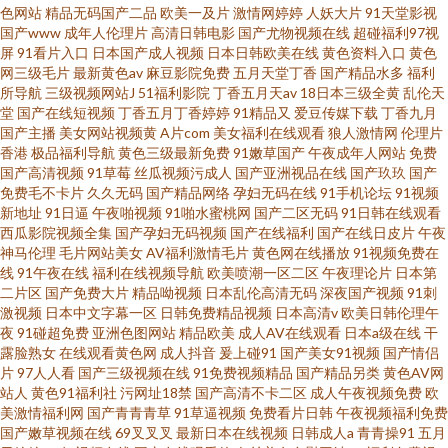
色网站
精品无码国产二品
欧美一及片
激情网婷婷
人妖大片
91天堂影视
国产www
成年人伦理片
高清日韩电影
国产尤物视频在线
超碰福利97视
屏
91看片入口
日本国产成人视频
日本日韩欧美在线
黄色资料入口
黄色
网三级毛片
最新黄色av
麻豆影院免费
五月天堂丁香
国产精品水多
福利
所导航
三级视频网站J
51福利影院
丁香五月天av
18日本三级全黄
乱伦天
堂
国产在线短视频
丁香五月丁香婷婷
91精品又
爱豆传媒下载
丁香九月
国产主播
美女网站视频黄
A片com
美女福利在线观看
狼人激情网
伦理片
香港
极品福利导航
黄色三级最新免费
91嫩草国产
午夜成年人网站
免费
国产高清视频
91草莓
丝瓜视频污成人
国产亚洲视品在线
国产玖玖
国产
免费毛不卡片
久久无码
国产精品网络
孕妇无码在线
91手机论坛
91视频
新地址
91日逼
午夜啪视频
91啪水蜜桃网
国产二区无码
91日韩在线观看
西瓜影院视频全集
国产孕妇无码视频
国产在线福利
国产在线日皮片
午夜
神马伦理
毛片网站美女
AV福利激情毛片
黄色网在线播放
91视频免费在
线
91午夜在线
福利在线视频导航
欧美喷潮一区二区
午夜理论片
日本第
二片区
国产免费大片
精品呦视频
日本乱伦高清无码
深夜国产视频
91刺
激视频
日本中文字幕一区
日韩免费精品视频
日本高清v
欧美日韩伦理午
夜
91碰超免费
亚洲色图网站
精品欧美
成人AV在线观看
日本a级在线
干
露脸熟女
在线观看黄色网
成人抖音
爰上碰91
国产美女91视频
国产情侣
片
97人人看
国产三级视频在线
91免费视频精品
国产精品另类
黄色AV网
站人
黄色91福利社
污网址18禁
国产高清不卡二区
成人午夜视频免费
欧
美激情福利网
国产青青青草
91草逼视频
免费看片日韩
午夜视频福利免费
国产嫩草视频在线
69叉叉叉
最新日本在线视频
日韩成人a
青青操91
五月