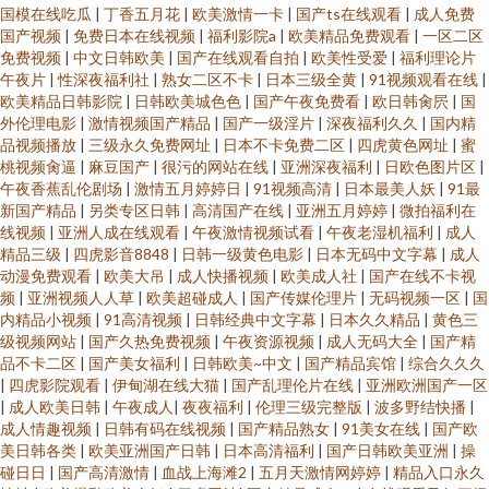
国模在线吃瓜
|
丁香五月花
|
欧美激情一卡
|
国产ts在线观看
|
成人免费
国产视频
|
免费日本在线视频
|
福利影院a
|
欧美精品免费观看
|
一区二区
免费视频
|
中文日韩欧美
|
国产在线观看自拍
|
欧美性受爱
|
福利理论片
午夜片
|
性深夜福利社
|
熟女二区不卡
|
日本三级全黄
|
91视频观看在线
|
欧美精品日韩影院
|
日韩欧美城色色
|
国产午夜免费看
|
欧日韩肏屄
|
国
外伦理电影
|
激情视频国产精品
|
国产一级淫片
|
深夜福利久久
|
国内精
品视频播放
|
三级永久免费网址
|
日本不卡免费二区
|
四虎黄色网址
|
蜜
桃视频肏逼
|
麻豆国产
|
很污的网站在线
|
亚洲深夜福利
|
日欧色图片区
|
午夜香蕉乱伦剧场
|
激情五月婷婷日
|
91视频高清
|
日本最美人妖
|
91最
新国产精品
|
另类专区日韩
|
高清国产在线
|
亚洲五月婷婷
|
微拍福利在
线视频
|
亚洲人成在线观看
|
午夜激情视频试看
|
午夜老湿机福利
|
成人
精品三级
|
四虎影音8848
|
日韩一级黄色电影
|
日本无码中文字幕
|
成人
动漫免费观看
|
欧美大吊
|
成人快播视频
|
欧美成人社
|
国产在线不卡视
频
|
亚洲视频人人草
|
欧美超碰成人
|
国产传媒伦理片
|
无码视频一区
|
国
内精品小视频
|
91高清视频
|
日韩经典中文字幕
|
日本久久精品
|
黄色三
级视频网站
|
国产久热免费视频
|
午夜资源视频
|
成人无码大全
|
国产精
品不卡二区
|
国产美女福利
|
日韩欧美~中文
|
国产精品宾馆
|
综合久久久
|
四虎影院观看
|
伊甸湖在线大猫
|
国产乱理伦片在线
|
亚洲欧洲国产一区
|
成人欧美日韩
|
午夜成人
|
夜夜福利
|
伦理三级完整版
|
波多野结快播
|
成人情趣视频
|
日韩有码在线视频
|
国产精品熟女
|
91美女在线
|
国产欧
美日韩各类
|
欧美亚洲国产日韩
|
日本高清福利
|
国产日韩欧美亚洲
|
操
碰日日
|
国产高清激情
|
血战上海滩2
|
五月天激情网婷婷
|
精品入口永久