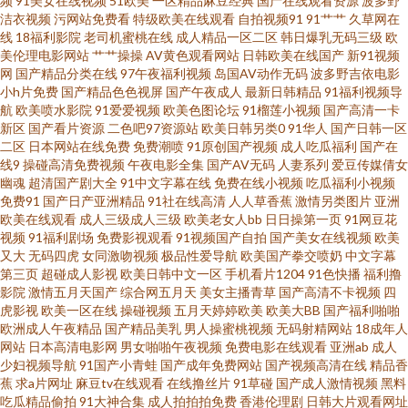
频
91美女在线视频
51欧美
一区精品麻豆经典
国产在线观看资源
波多野
洁衣视频
污网站免费看
特级欧美在线观看
自拍视频91
91艹艹
久草网在
国内一级TT 国产海角社区91 黑丝综合网 成人免费私人影院av 91网页直接看
线
18福利影院
老司机蜜桃在线
成人精品一区二区
韩日爆乳无码三级
欧
美伦理电影网站
艹艹操操
AV黄色观看网站
日韩欧美在线国产
新91视频
网
国产精品分类在线
97午夜福利视频
岛国AV动作无码
波多野吉依电影
91黄色链接 伊人99福利在线 伊人在线6 性爱欧美锋 色墦基地 日本黄色永久
小h片免费
国产精品色色视屏
国产午夜成人
最新日韩精品
91福利视频导
航
欧美喷水影院
91爱爱视频
欧美色图论坛
91榴莲小视频
国产高清一卡
视频 日韩中文字幕成人 欧美肏区 欧美女同在线 狠狠干综合网 国产盗摄资源
新区
国产看片资源
二色吧97资源站
欧美日韩另类0
91华人
国产日韩一区
二区
日本网站在线免费
免费潮喷
91原创国产视频
成人吃瓜福利
国产在
线9
操碰高清免费视频
午夜电影全集
国产AV无码
人妻系列
爱豆传媒倩女
网 国产精品久久一区 www射射射 91中文啦 91黑丝喷水在线观看 91九色原创
幽魂
超清国产剧大全
91中文字幕在线
免费在线小视频
吃瓜福利小视频
免费91
国产日产亚洲精品
91社在线高清
人人草香蕉
激情另类图片
亚洲
自拍论坛 91超碰爱 午夜剧场操操操 人人人a∨av 久久精品免费av 黄色片91 国
欧美在线观看
成人三级成人三级
欧美老女人bb
日日操第一页
91网豆花
视频
91福利剧场
免费影视观看
91视频国产自拍
国产美女在线视频
欧美
又大
无码四虎
女同激吻视频
极品性爱导航
欧美国产拳交喷奶
中文字幕
精99在线视频 成人9一免费 91午夜福利免费 91视频国产足交 91福利视频网
第三页
超碰成人影视
欧美日韩中文一区
手机看片1204
91色快播
福利撸
影院
激情五月天国产
综合网五月天
美女主播青草
国产高清不卡视频
四
址 夜夜涩日韩好涩夜夜撸 色逼成人导航 日韩av视频 男人色天堂 精品国产福
虎影视
欧美一区在线
操碰视频
五月天婷婷欧美
欧美大BB
国产福利啪啪
欧洲成人午夜精品
国产精品美乳
男人操蜜桃视频
无码射精网站
18成年人
网站
日本高清电影网
男女啪啪午夜视频
免费电影在线观看
亚洲ab
成人
利 大香蕉伊人青青草 传媒导航福利 97总资源 91网红在线视频 91官方网站在
少妇视频导航
91国产小青蛙
国产成年免费网站
国产视频高清在线
精品香
蕉
求a片网址
麻豆tv在线观看
在线撸丝片
91草碰
国产成人激情视频
黑料
线观看 影音先锋欧美色A片 伊人成人色网 亚韩视频欧美亚视频 三级网址直接
吃瓜精品偷拍
91大神合集
成人拍拍拍免费
香港伦理剧
日韩大片观看网址