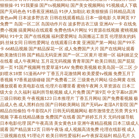
狠狠操-91
91我要操
国产ts视频网站
国产美女视频网站
91视频成人下载
国产无码色色
91香蕉亚洲精品
91伊人加勒比
欧美狠狠插
日韩精品高清
导航app AV人人摸超碰 俺去啦影音先锋 99这里有精品 精品国产乱色 成人免
黄色av网
日本波多野吉衣
日韩在线观看精品
日本一级电影
久草网页
97
免费艹
岛国一区二区
岛国动作片在
波多野吉衣三级
亚洲AV一卡
在线免
费视频网站 国产激情文学自拍视频 豆花吃瓜每日视频在线 操婷婷导航 AV狼
费小视频
搞黄网站在线观看
免费色情A片网扯
91资源在线视频
蜜桃视频
网站
91中文
国产在线视频
福利爱爱网址
岛国搬运工首页
伦理朋友的妈
妈
丝袜女同
日韩性爱网址
在线观看日本黄
亚洲国产第一网站
国产99不
人插 www激情 俺来也五月天伦理 A片国产 激情婷婷丁香色 污污色色的视频
卡
66精品视频
国产精品探花一区
成人免费国产大片
国产在线网址观看
欧美激情日韩
国产精品无码亚洲
国产一区二区黄片
喷潮一区
福利姬足交
在线看 黑丝露胸抖胸美女 自拍h网 TS性爱综合 91n处女在线 婷婷在线超碰 久
在线看
成人午夜网址
五月花无码视频
青青草国产
欧美日韩乱
国产屁屁
第一页
91国产视频网
性爱草逼91AV
免费欧美视频
欧美岛国一区二区
少
妇喷水18禁
51漫画APP
丁香五月花激情网
欧美爱爱tv视频
免费五月丁
久午夜福利专区 91大神唐伯虎520 日本伦理在线观看 91视频免费网站 黑料
香视频
97香蕉超级碰碰
国产免费看二区
三级黄色片网站
综合网黄
在线
播放观看
欧美电影在线
伦理片在哪里看
蜜桃午夜网
久草资源在
日本三
AV社区 国产午夜福利二区 高清无码一本二本 精东肏屄 久草在线网 九一视频
级大全
久久福利
福利所导航视频
成人片免费
国产第9页
中文字幕bt原声
三级日韩欧美
午夜视频123
日本推理片
丁香五月网站
国产免费看视频
极
品成人色
成人黑料自拍
国产日韩欧美网站
国产无码av
老湿A片影院
国产
wwww 久久福利资源 精品传媒精品网站 国产精品一区二区陕西 豆花黑料看
精品自拍偷拍
牛牛影院A片
日韩无码视频网站
都市激情变态另类
男女91
视频
字幕在线精品播放
免费国产在线看
国产婷婷五月天
无码传媒导航
片跳转 不卡福利导航 99这里是精品 肏屄视频在线看 www污天堂 av大片在线
日本电影伦理
国产午夜高清
美女黄色18
亚洲午夜精品视频
日本三级成人
观看
国产精品第12页
日韩午夜场
成人视频高清免费
伦理在线影视
成人
三级视频在线
91理论片
欧美日韩性爱福利
av午夜探花福利
精品毛片
久
影视 91最新播放地址 91偷拍色图 91社区免费视频 91看片婬黄大片网址 91