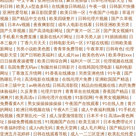
精品国产中文字幕
|
亚洲色情在线
|
麻豆免费版
|
日本伦理电影天堂
|
福
利日韩
|
欧美人o型血多吗
|
在线播放日韩精品
|
午夜一级
|
日韩新片快播
|
亚洲性爱导航
|
麻豆影院爱爱
|
欧美日韩一区
|
午夜国产小电影
|
草逼片
视频
|
国产精品中文在线
|
欧美四级整片
|
日韩伦理片视频
|
国产久草视
频
|
日本Aⅴ视频
|
夜夜爽影院
|
成年人电影在线看
|
日韩亚洲欧美另类
|
国产久草视频
|
国产高清电影网址
|
国产黄片一区二区
|
国产美女视频91
|
手机看片免费直播
|
最新在线A片网址
|
日本另类人妖
|
91插插插插
|
日
本三极片
|
丁香六月天天
|
日韩电影无码一区
|
97超在线视
|
日韩欧美最
新网址
|
另类小说欧美色图
|
青青草免费导航
|
午夜草草
|
日韩有色
|
伦理
电影天堂
|
国产日韩欧美福利
|
成人成片aa
|
欧美色色VA
|
欧美孕妇xxx
|
日日操夜夜操蜜臀
|
欧美日韩综合网
|
福利片一区二区
|
伦理视频在线观
看
|
岛国免费无码av
|
制服丝袜日韩影片
|
在线韩国伦理电影
|
福利电影
网址
|
丁香激五月情网
|
91香蕉在线播放
|
另类亚洲色情
|
91午夜
|
国产
熟睡乱子伦
|
高清电影在线播放
|
在线伦理片免费
|
亚洲欧国国产精选
|
日本三级中文
|
av映画在线
|
日韩高清影院
|
精品自拍视频在线
|
肉屄免费
体验福利
|
久反青青
|
伦理片软件
|
青青草在在线视频
|
香蕉国产精品
|
亚
洲爽片
|
欧美高清v
|
日韩伦理片在线擼
|
91影院网
|
午夜男女视频网站
|
免费看黄A片
|
男女操操操操操操
|
午夜国产在线观看
|
91在线人兽
|
黄片
的网站
|
欧洲日韩视频在钱
|
午夜A片三级
|
成人午夜福利视频
|
91手机在
线视频
|
俄罗斯乱伦一区
|
成人深爱激情影院
|
日本不卡1
|
高清av黄色网
址
|
操碰免费视频在线
|
91视频国产自拍
|
欧美五级片
|
日本免费理论片
|
午夜福利理论
|
成人h肉无码
|
黄色天堂网
|
成人毛片网址
|
国产精品911
|
亚洲五月花婷婷
|
日韩在线观看导航
|
成人一二三区亚洲
|
欧美乱伦性爱
|