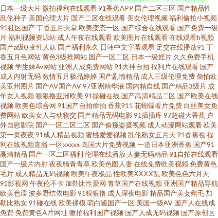
日本一级大片
微拍福利在线观看
91香蕉APP
国产二区三区
国产精品性
久久婷婷视频在线播放 亚洲av先锋资源 影音先鋒日韩在線播 1024在线毛片
乱伦种子
美国伦理大片
国产二区在线观看
美女伦理视频
福利偷拍小视频
91社区国产
丁香五月天堂
欧美变态一区
国产综合在线观看
国产免费一级
片
福利视频资源站
成人午夜在线观看
欧美图片在线观看
在线观看h视频
五月花丁香社区 91豆花视频在线 浮力影院限制级 日韩毛片网址 69黄页网站
国产a级0
变性人妖
国产福利永久
日韩中文字幕观看
足交在线播放91
丁
香五月色网站
黄色3级抢网站
国产一区二区
日本一级婬片
久久免费手机
91伊人资源站 91社区男人的天堂 91国厂视频 在线亚洲欧美国产日韩 亚洲午
视频
学生妹Av网站
亚洲人成免费网站
91大神自拍
福利片在线观看
国产
成人内射无码
激情五月极品婷婷
国产剧情精品
成人三级伦理免费
偷怕欧
美亚州图片
国产AV国产AV
97亚洲精华液
国内精自线
国产精品3级片
成
夜久久精品视频 婷婷色播综合在线 色导航国产综合第一页 欧美男女网站 久1
年女人视频
狠狠撸亚洲欧美
91操碰在线
国产高清精品二区
国产欧美在线
视频
欧美色综合网
91国产自拍偷拍
香蕉911
花蝴蝶看片免费
白丝美女免
免费视频 丁香花婷婷色导航 波多野结衣先峰影音 91在线看18 91海角真实网
费网站
欧美女人与动物交
国产精品无码电影
91插插库
97超碰大香蕉
户
外自慰影院
国产一区二区二区
国产偷窥盗摄视频
成人动漫网站观看
欧美
第一页夜夜
91成人精品视频
蜜桃爱爱视频
乱伦熟女五月天
91香蕉视
福
站www 91福利网址 亚洲在线色图区 影音先峰va资源 五月天午夜影院 色友福
利在线视频直播
一区xxxxx
岛国大片免费视频
一道日本亚洲香蕉
国产91
高清精品
国产一区二区福利
伦理在线播放
人妻无码精品
91自拍在线观看
利影院社区91 色站欧美日韩 欧韩性爱 国产精选91 国产精品掏空网 超碰超碰
国产一级片内射
夜夜骑青青草
欧美色图人妻
在线免费欧美视频
免费黄色
毛片
成人精品无码视频
欧美午夜极品
性欧美ⅩⅩⅩⅩ乱
欧美色色六月天
91影视网
午夜伦不卡
加勒比性爱网
青草国产在线视频
亚洲国产精品导航
超碰欧美 91自慰不挡隐私视频 91激情网 有码七区 色色日韩欧美国产 日韩福
欧美色淫
波多野结依电影
91狠狠撸
成人深夜电影
精品国产美女剃毛
加
勒比熟女
91碰在线
欧美裸模
萌白酱国产一区
美国一级AV
国产人在线成
利永久 玖玖撸撸 国产91页 97av伊人网 91茄子老司机 人人操夜夜爽 91n桃色
免费
免费黄色A片网址
微拍福利国产视频
国产人成无码视频
国产原创区