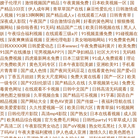
嫂子伦理片
|
激情视频国产精品
|
午夜黄频免费
|
日本欧美视频一区
|
国
产精品103页
|
伊人成年网
|
青草草国产在线
|
麻豆性爱乱伦
|
日韩激情成
人视频
|
91操13啊啊啊
|
国产精品成人v
|
在线观看三A级
|
日韩青青草
|
深夜成人影院
|
午夜国产
|
综合激情综合网
|
好看的簧色网址
|
狠狠撸视
频网站
|
操你啦香蕉
|
91无码
|
精品国产二线
|
欧美日韩视频在线
|
黑人人
妖
|
午夜综合福利视频
|
在线观看三级a片
|
91视频直播免费
|
91碰视频在
线
|
深夜爽爽插逼视频
|
亚洲伦理电影
|
美女啪啪啪网站
|
91免费黄色网
|
日韩XXXXX网 日韩爱爱动态
|
日本wwwc
|
午夜免费福利黄片
|
欧美免费
|
91国产在线播放
|
宅男视频APP污
|
国产孕妇精品
|
社区大片91
|
无码精
品免费视频
|
四虎最新网名免费
|
日本三级官网
|
91成人免费观看
|
理论
片免费欧美片
|
黄色无码专区
|
日本午夜影院美媚
|
亚洲欧美91
|
手机看
片青青草
|
国产成人色情
|
国产夜间无码豆花
|
在线看黄色96
|
国产爱v日
内
|
丁香五月妞妞
|
男女大尺度网站
|
免费大黄在线看
|
国产一区2
|
欧美
一级专区
|
国产92刮伦脏话
|
国产精品久在线
|
久草视频第七站
|
免费无
毒黄色网址
|
在线观看不卡视频
|
日韩中文国产
|
日韩高清无码观看
|
亚
洲色图之狠狠操
|
久草视频合集
|
国产精品可乐视频
|
91字幕
|
国语自产
精品视频
|
国产网站大全
|
黄色AV资源
|
国产传媒一
|
夜福利导航在线
|
欧美爱爱影院
|
久久性爱视频一区
|
欧美日韩六区
|
青青草操
|
91视频网
页
|
日韩伦理片影院
|
高清mp4影院
|
国产熟女
|
日本在线看视频
|
成人国
产
|
欧美精品综合视频
|
官方免费毛片网站
|
日韩性party
|
91草草成人
|
国
产高清二区
|
午夜影院男女动态
|
国产αV视频
|
熟女吃瓜黑社
|
久草入库
了吗AV
|
午夜夫妻福利蜜桃
|
伊人色成人亚洲
|
激情久久
|
欧美色图色
|