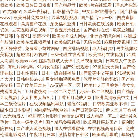
频欧美
|
欧美日韩日日夜夜
|
国产精品性
|
欧美h片在线观看
|
理论片在线
|
91尤物69
|
久草午夜福利
|
日韩精品字幕
|
中文日韩亚洲综合
|
国产精品
www
|
欧美日韩免费网址
|
久草视频资源
|
国产精品三p一区
|
四虎直播
在线观看
|
高清国产在线
|
深夜福利亚洲
|
日韩欧美在线另类
|
欧美日韩
资源
|
豆花视频操逼视频
|
丁香五月天社区
|
国产看片在线
|
欧美亚洲国
产日韩
|
午夜91
|
高清不卡
|
欧美大片成人网站
|
亚洲香花综合网
|
亚洲成
年影院
|
欧美在线视频网址
|
欧美肏屄精品
|
无码在线
|
麻豆性爱视频
|
五
月天婷婷爱
|
免费看小黄片网站
|
四虎乱码视频
|
成人福利站
|
另类视频欧
美视频
|
超碰福利97视屏
|
三级伦理在线观看
|
欧美福利在线视频
|
91成
人高清
|
欧美xxxxw
|
丝瓜视频成人安卓
|
久草视频最新
|
日本成人午夜影
院
|
有毛片网站吗
|
91男女碰碰
|
国产91线观看
|
97超碰天天操
|
国产伦
理在线
|
日本性感片
|
日本一级在线播放
|
国产欧美中文字幕
|
91视频国
产大片
|
日韩电影qvod
|
男女啪啪视频免费
|
伦理片年轻的妈妈
|
国产精
品制服
|
国产欧美日本在
|
Av无码一区二区
|
欧美伊人五月婷婷
|
美女免
费观看黄片
|
五月蜜桃网
|
一区二区导航
|
无码一区二区视频
|
国产精品
豆花视频
|
女人和男人黄A片
|
丁香五月花成人网
|
亚洲高清欧美中文
|
日
本三级伦理片
|
在线视频福利导航
|
老湿69福利
|
日韩欧美亚欧不卡
|
三
级少妇日本影视
|
国内精品视频网站
|
国产日韩欧美91
|
伊人五月丁香网
|
91尤物后入
|
福利理论片影院
|
偷拍第14页
|
成人精品一区二
|
歐洲黃色
毛片
|
日本一级生活片
|
国产精品免费视频
|
吃瓜黑料探花国产
|
福利影
院在线
|
国产成人黄色视频
|
操人在线看蜜桃
|
在线视频高清日韩
|
免费
伦理电影网站
|
午夜福利日本
|
激情都市日韩区
|
欧美精品导航
|
年轻的