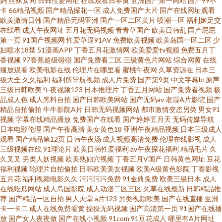
妈
丝袜女同
日韩性爱网址
在线观看日本黄
亚洲国产第一网站
国产99不
人插 www激情 俺来也五月天伦理 A片国产 激情婷婷丁香色 污污色色的视频
卡
66精品视频
国产精品探花一区
成人免费国产大片
国产在线网址观看
欧美激情日韩
国产精品无码亚洲
国产一区二区黄片
喷潮一区
福利姬足交
在线看 黑丝露胸抖胸美女 自拍h网 TS性爱综合 91n处女在线 婷婷在线超碰 久
在线看
成人午夜网址
五月花无码视频
青青草国产
欧美日韩乱
国产屁屁
第一页
91国产视频网
性爱草逼91AV
免费欧美视频
欧美岛国一区二区
少
妇喷水18禁
51漫画APP
丁香五月花激情网
欧美爱爱tv视频
免费五月丁
久午夜福利专区 91大神唐伯虎520 日本伦理在线观看 91视频免费网站 黑料
香视频
97香蕉超级碰碰
国产免费看二区
三级黄色片网站
综合网黄
在线
播放观看
欧美电影在线
伦理片在哪里看
蜜桃午夜网
久草资源在
日本三
AV社区 国产午夜福利二区 高清无码一本二本 精东肏屄 久草在线网 九一视频
级大全
久久福利
福利所导航视频
成人片免费
国产第9页
中文字幕bt原声
三级日韩欧美
午夜视频123
日本推理片
丁香五月网站
国产免费看视频
极
品成人色
成人黑料自拍
国产日韩欧美网站
国产无码av
老湿A片影院
国产
wwww 久久福利资源 精品传媒精品网站 国产精品一区二区陕西 豆花黑料看
精品自拍偷拍
牛牛影院A片
日韩无码视频网站
都市激情变态另类
男女91
视频
字幕在线精品播放
免费国产在线看
国产婷婷五月天
无码传媒导航
片跳转 不卡福利导航 99这里是精品 肏屄视频在线看 www污天堂 av大片在线
日本电影伦理
国产午夜高清
美女黄色18
亚洲午夜精品视频
日本三级成人
观看
国产精品第12页
日韩午夜场
成人视频高清免费
伦理在线影视
成人
三级视频在线
91理论片
欧美日韩性爱福利
av午夜探花福利
精品毛片
久
影视 91最新播放地址 91偷拍色图 91社区免费视频 91看片婬黄大片网址 91
久叉叉
另类人妖视频
欧美熟妇穴视频
丁香五月V国产
日韩黄色网址
豆花
福利视频
轮理片自拍偷拍
日韩欧美美女视频
欧美A级黄色影院
丁香影视
花探 91观看国产白丝 91视频在线观 91亚洲不用下载免费 97干逼 91性福利
五月花
福利视频电影久久
污污污污免费
91金典免费
欧美三级日本
成人
在线吃瓜网站
成人岛国影院
成人动漫二区三区
久草在线最新
日韩精品推
荐
国产精品一区自拍
男人天堂
a片123
另类视频欧美
国产在线直播
亚洲
导航 91直接观看网站 99草视频在线 91在线看视频 91在线艹精品 俺也去色官
卡一卡二
成人在线免费看黄
操操无码视频
国产高清第一页
91国产在线播
放
国产女人夜夜做
国产在线小视频
91com
91豆花成人
哪里有A片网址