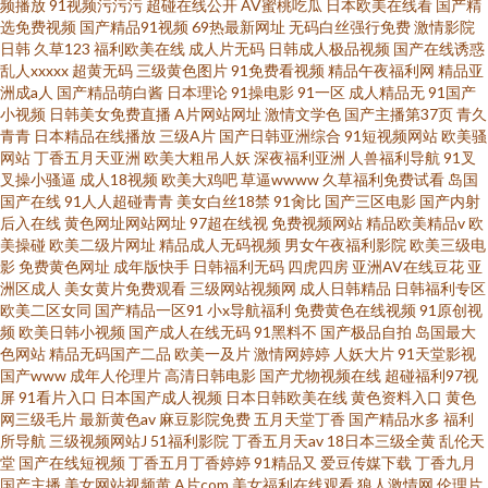
频播放
91视频污污污
超碰在线公开
AV蜜桃吃瓜
日本欧美在线看
国产精
选免费视频
国产精品91视频
69热最新网址
无码白丝强行免费
激情影院
日韩
久草123
福利欧美在线
成人片无码
日韩成人极品视频
国产在线诱惑
乱人xxxxx
超黄无码
三级黄色图片
91免费看视频
精品午夜福利网
精品亚
洲成a人
国产精品萌白酱
日本理论
91操电影
91一区
成人精品无
91国产
小视频
日韩美女免费直播
A片网站网址
激情文学色
国产主播第37页
青久
青青
日本精品在线播放
三级A片
国产日韩亚洲综合
91短视频网站
欧美骚
网站
丁香五月天亚洲
欧美大粗吊人妖
深夜福利亚洲
人兽福利导航
91叉
叉操小骚逼
成人18视频
欧美大鸡吧
草逼wwww
久草福利免费试看
岛国
国产在线
91人人超碰青青
美女白丝18禁
91肏比
国产三区电影
国产内射
后入在线
黄色网址网站网址
97超在线视
免费视频网站
精品欧美精品v
欧
美操碰
欧美二级片网址
精品成人无码视频
男女午夜福利影院
欧美三级电
影
免费黄色网址
成年版快手
日韩福利无码
四虎四房
亚洲AV在线豆花
亚
洲区成人
美女黄片免费观看
三级网站视频网
成人日韩精品
日韩福利专区
欧美二区女同
国产精品一区91
小x导航福利
免费黄色在线视频
91原创视
频
欧美日韩小视频
国产成人在线无码
91黑料不
国产极品自拍
岛国最大
色网站
精品无码国产二品
欧美一及片
激情网婷婷
人妖大片
91天堂影视
国产www
成年人伦理片
高清日韩电影
国产尤物视频在线
超碰福利97视
屏
91看片入口
日本国产成人视频
日本日韩欧美在线
黄色资料入口
黄色
网三级毛片
最新黄色av
麻豆影院免费
五月天堂丁香
国产精品水多
福利
所导航
三级视频网站J
51福利影院
丁香五月天av
18日本三级全黄
乱伦天
堂
国产在线短视频
丁香五月丁香婷婷
91精品又
爱豆传媒下载
丁香九月
国产主播
美女网站视频黄
A片com
美女福利在线观看
狼人激情网
伦理片