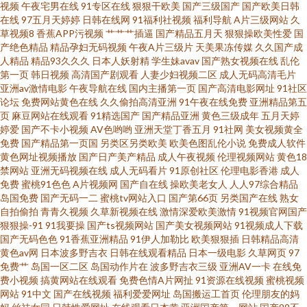
不卡群 大香蕉伊在线9 蜜臀福利AV在线 久久一区在线观看 九一亚瑟视频 国
视频
午夜宅男在线
91专区在线
狠狠干欧美
国产三级国产
国产欧美日韩
在线
97五月天婷婷
日韩在线网
91福利社视频
福利导航
A片三级网站
久
草视频8
香蕉APP污视频
艹艹艹插逼
国产精品五月天
狠狠操欧美性爱
国
产精品熟女久久 国产情侣肏屄视频 东京热在线网址蜜桃 www91在线视频 91
产绝色精品
精品孕妇无码视频
午夜A片三级片
天美果冻传媒
久久国产成
人精品
精品93久久久
日本人妖射精
学生妹avav
国产熟女视频在线
乱伦
网站高清在线观看 97超碰护士 91网站入库 91亚洲精品婷婷在线 91午夜福利
第一页
韩日视频
高清国产剧观看
人妻少妇视频二区
成人无码高清毛片
亚洲av激情电影
午夜导航在线
国内主播第一页
国产高清电影网址
91社区
论坛
免费网站黄色在线
久久偷拍高清亚洲
91午夜在线免费
亚洲精品第五
在线观看 91乱子国产乱子伦 91超碰蜜臀 影音先锋最新av在线 在綫艹擦自拍
页
麻豆网站在线观看
91精选国产
国产精品亚洲
黄色三级成年
五月天婷
婷爱
国产不卡小视频
AV色哟哟
亚洲天堂丁香五月
91社网
美女视频黄全
艹擦 伊人大香蕉网 偷拍桃花日韩 香蕉伊思人视频在线 色先锋影音A∨资源网
免费
国产精品第一页国
另类区另类欧美
欧美色图乱伦小说
免费成人软件
黄色网址视频播放
国产日产美产精品
成人午夜视频
伦理视频网站
黄色18
禁网站
亚洲无码视频在线
成人无码看片
91原创社区
伦理电影香港
成人
日本高清在线视频 欧美a久久 久久国产精品露脸 男人的天堂人人干 欧美另类
免费
蜜桃91色色
A片视频网
国产自在线
操欧美老女人
人人97综合精品
岛国免费
国产无码一二
蜜桃tv网站入口
国产第66页
另类国产在线
熟女
视频在线观看 欧美日韩黄 欧美a片网址 久草成人在线观看 国产区夜夜 岛国av
自拍偷拍
青青久视频
久草新视频在线
激情深爱欧美激情
91视频官网国产
狠狠操-91
91我要操
国产ts视频网站
国产美女视频网站
91视频成人下载
国产无码色色
91香蕉亚洲精品
91伊人加勒比
欧美狠狠插
日韩精品高清
导航app AV人人摸超碰 俺去啦影音先锋 99这里有精品 精品国产乱色 成人免
黄色av网
日本波多野吉衣
日韩在线观看精品
日本一级电影
久草网页
97
免费艹
岛国一区二区
岛国动作片在
波多野吉衣三级
亚洲AV一卡
在线免
费视频网站 国产激情文学自拍视频 豆花吃瓜每日视频在线 操婷婷导航 AV狼
费小视频
搞黄网站在线观看
免费色情A片网扯
91资源在线视频
蜜桃视频
网站
91中文
国产在线视频
福利爱爱网址
岛国搬运工首页
伦理朋友的妈