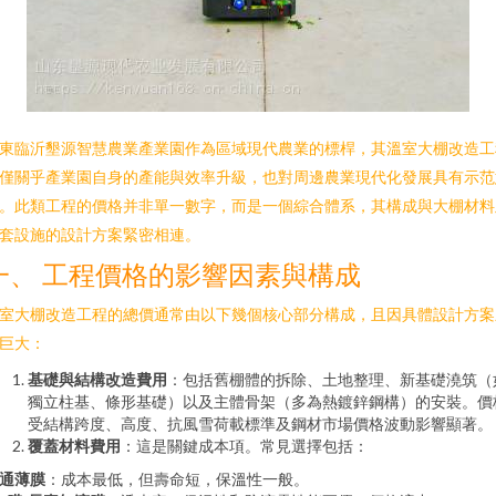
東臨沂墾源智慧農業產業園作為區域現代農業的標桿，其溫室大棚改造工
僅關乎產業園自身的產能與效率升級，也對周邊農業現代化發展具有示范
。此類工程的價格并非單一數字，而是一個綜合體系，其構成與大棚材料
套設施的設計方案緊密相連。
一、 工程價格的影響因素與構成
室大棚改造工程的總價通常由以下幾個核心部分構成，且因具體設計方案
巨大：
基礎與結構改造費用
：包括舊棚體的拆除、土地整理、新基礎澆筑（
獨立柱基、條形基礎）以及主體骨架（多為熱鍍鋅鋼構）的安裝。價
受結構跨度、高度、抗風雪荷載標準及鋼材市場價格波動影響顯著。
覆蓋材料費用
：這是關鍵成本項。常見選擇包括：
通薄膜
：成本最低，但壽命短，保溫性一般。