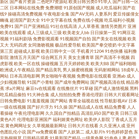
新区
国产看片资源
二色吧97资源站
欧美日韩另类0
91华人
国产日韩一区
二区
日本网站在线免费
免费潮喷
91原创国产视频
成人吃瓜福利
国产在
线9
操碰高清免费视频
午夜电影全集
国产AV无码
人妻系列
爱豆传媒倩女
网 国产精品久久一区 www射射射 91中文啦 91黑丝喷水在线观看 91九色原创
幽魂
超清国产剧大全
91中文字幕在线
免费在线小视频
吃瓜福利小视频
免费91
国产日产亚洲精品
91社在线高清
人人草香蕉
激情另类图片
亚洲
自拍论坛 91超碰爱 午夜剧场操操操 人人人a∨av 久久精品免费av 黄色片91 国
欧美在线观看
成人三级成人三级
欧美老女人bb
日日操第一页
91网豆花
视频
91福利剧场
免费影视观看
91视频国产自拍
国产美女在线视频
欧美
又大
无码四虎
女同激吻视频
极品性爱导航
欧美国产拳交喷奶
中文字幕
精99在线视频 成人9一免费 91午夜福利免费 91视频国产足交 91福利视频网
第三页
超碰成人影视
欧美日韩中文一区
手机看片1204
91色快播
福利撸
影院
激情五月天国产
综合网五月天
美女主播青草
国产高清不卡视频
四
址 夜夜涩日韩好涩夜夜撸 色逼成人导航 日韩av视频 男人色天堂 精品国产福
虎影视
欧美一区在线
操碰视频
五月天婷婷欧美
欧美大BB
国产福利啪啪
欧洲成人午夜精品
国产精品美乳
男人操蜜桃视频
无码射精网站
18成年人
网站
日本高清电影网
男女啪啪午夜视频
免费电影在线观看
亚洲ab
成人
利 大香蕉伊人青青草 传媒导航福利 97总资源 91网红在线视频 91官方网站在
少妇视频导航
91国产小青蛙
国产成年免费网站
国产视频高清在线
精品香
蕉
求a片网址
麻豆tv在线观看
在线撸丝片
91草碰
国产成人激情视频
黑料
线观看 影音先锋欧美色A片 伊人成人色网 亚韩视频欧美亚视频 三级网址直接
吃瓜精品偷拍
91大神合集
成人拍拍拍免费
香港伦理剧
日韩大片观看网址
日韩免费电影
91羞羞视频
国产网站
青草全福视在线
性导航影视AV
日本
一级在线视频
国产好片浮力
91久操
国产精品成人在线
精品免费看
人人
免费 色Av强强 欧美淫乱一区二区 久久人妻 后入91 岛国三级网站在线观看 大
看操碰
午夜伦理电影网
久久国自产拍精品
高清乱码0
国产欧美
日韩三级
黄色A片
伦理电影亚洲国产
福利姬黄色网址
欧美伊人影院
丁香成人五月
香蕉9久1 AV日韩另类 久久青青草视频网站免 美日欧一本道 韩日VT色情网站
花
黄色网网址女
久草视频最新网址
日韩大片在线看
久久亚洲人成
亚州
色图乱伦小说
国产va免费观看
国产人妖第二
成人影片h
91色婷婷瑟色
东
京热狠狠草
日韩精品观看
91最新国产精品
一级黄色网
91色色人妻
都市