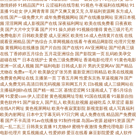
国产1区卡一卡二 操国产精品 91网页免费入口 91视频18 91另类 91传媒影视
激情婷婷
91精品国产91
云涩福利在线导航
91视色
午夜福利在线网站
91
直播
91处女
伊人网青青草
国产又爽又黄又无
久草福利资源网
东方成人
影音先锋中文字幕无码 午夜诱惑av 日韩色情妈妈 欧美乱嫖 精品国产综合夜
在线
国产一级免费大片
成年免费视频网站
国产在线播放网站
亚洲日本视
频
淫淫网网
成人影视国产在线
深夜福利网址
欧美在线免费看
日夜夜欧
美
国产大片中文字幕
国产片91
操久婷婷
91视频你懂得
黄色三级片毛片
夜海 豆花官网入口 97成人资源总战 91资源总站 91视频在线网址 91九色双飞
免费电影片
日韩欧美爱爱
成人亚洲区
欧美性16
成人色情黄片在线
在线
观看亚洲精品
国产热综合
久草网视频在线看
午夜精品网影院
伦理片完整
91传媒网站 亚洲午夜久久 三级日韩伦理视频 欧美动作A级片 九一茄子网站在
版
黄视网站在线播放
国产片自拍
国产在线91
AV亚洲网址
国产经典三级
在线
丁香婷婷五月综合
五月花亚洲综合
国产影院第一页
乱码欧美孕交
超碰在线艹
日本在线护士
黄色三级免费网址
香港电影伦理片
91黄色电影
线下载 久草视频久久色 九一破解版 国产人人艹 国产第123页 wwwcom99热
亚洲一区成人视频
国产福利电影
日韩成人影片
男的天堂网AV
国产精品
尤物在
免费a一毛片
欧美肠交扩张另类
最新亚洲日韩精品
欧美在线视频
91在线国产视频观看免费 91涩涩视频 91次元官网首页 91AV蝌蚪视频 黑丝无
免费黄色网址在线
主播第一页
丁香五月网
性爱东京热
草逼视频78
国产
成人免费无码
高清日韩无码视频
宗和网五月天
日b视频
成人三级网站在
主播福利姬h在线
国产精一精二区
基情涩涩网
51漫画成人
丁香5月综合
码av 久久一本 国产群pav 国产亚洲欧美专区精品 大香蕉八区 AV一级五五 91
网
91爱爱com
伊人涩涩射
黄色视频网址导航
91国在线观看
91最新自拍
黄色软件91
国产操女人
国产乱人
欧美乱欲视频
超碰吃瓜
久草涩涩
最新
视频精品网站 91高清视频 影音先锋91AV 91视频草草 91撸视频 91国产福利
在线A片网址
黄色视屏网站
欧美午夜寂寞影院
新视觉影视
成人写真福利
欧美内射网址
日本中文字幕无码
97日穴网
成人免费在线
精品国产免费观
看
国产不卡高清
91av在线播放
91制作传媒
岛国av资源
超碰91资源
国产
姬在线观看 91豆花视频 伊人青青国产 天堂网91 人妻色网 美女被草网站 韩国
乱一乱二乱三
日韩美女直播
91尤物69
蜜桃午夜激情
免费伦理电影
日本
电影伦理片
黄瓜视频成人
性爱婷婷
爱豆在线看
麻豆影院爱爱
成人软件