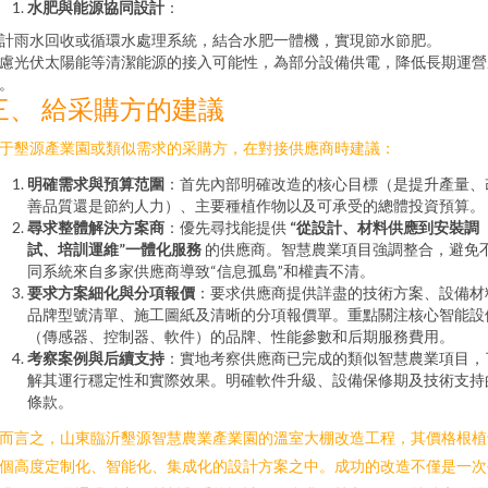
水肥與能源協同設計
：
計雨水回收或循環水處理系統，結合水肥一體機，實現節水節肥。
慮光伏太陽能等清潔能源的接入可能性，為部分設備供電，降低長期運營
。
三、 給采購方的建議
于墾源產業園或類似需求的采購方，在對接供應商時建議：
明確需求與預算范圍
：首先內部明確改造的核心目標（是提升產量、
善品質還是節約人力）、主要種植作物以及可承受的總體投資預算。
尋求整體解決方案商
：優先尋找能提供
“從設計、材料供應到安裝調
試、培訓運維”一體化服務
的供應商。智慧農業項目強調整合，避免
同系統來自多家供應商導致“信息孤島”和權責不清。
要求方案細化與分項報價
：要求供應商提供詳盡的技術方案、設備材
品牌型號清單、施工圖紙及清晰的分項報價單。重點關注核心智能設
（傳感器、控制器、軟件）的品牌、性能參數和后期服務費用。
考察案例與后續支持
：實地考察供應商已完成的類似智慧農業項目，
解其運行穩定性和實際效果。明確軟件升級、設備保修期及技術支持
條款。
而言之，山東臨沂墾源智慧農業產業園的溫室大棚改造工程，其價格根植
個高度定制化、智能化、集成化的設計方案之中。成功的改造不僅是一次