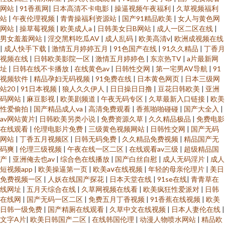
网站
|
91香蕉网
|
日本高清不卡电影
|
操逼视频午夜福利
|
久草视频福利
站
|
午夜伦理视频
|
青青操福利资源站
|
国产91精品欧美
|
女人与黄色网
网站
|
操草莓视频
|
欧美成人a
|
日韩美女日B网站
|
成人一区二区在线
|
男女羞羞网站
|
淫交黑料吃瓜AV
|
成人乱码
|
欧美高清v
|
欧洲成视频在线
|
成人快手下载
|
激情五月婷婷五月
|
91色国产在线
|
91久久精品
|
丁香月
视频在线
|
日韩欧美影院一区
|
激情五月婷婷色
|
东京热TV
|
a片最新网
址
|
日韩在线不卡播放
|
在线黄色av
|
日韩性交网
|
第一宅男AV导航
|
91
视频软件
|
精品孕妇无码视频
|
91免费在线
|
日本黄色网页
|
日本三级网
站20
|
91日本视频
|
狼人久久伊人
|
日日操日日撸
|
豆花日韩欧美
|
亚洲
码网站
|
麻豆影视
|
欧美剧频道
|
午夜无码专区
|
久草最新入口链接
|
欧美
性爱偷拍
|
国产精品成人va
|
高清免费观看
|
香蕉啪啪碰碰
|
国产大全入
|
av网站黄片
|
日韩欧美另类小说
|
免费资源久草
|
久久精品极品
|
免费电影
在线观看
|
伦理电影片免费
|
三级黄色视频网站
|
日韩性交网
|
国产无码
网站
|
丁香五月视频区
|
日韩无码免费
|
久久精品免费视频
|
精品国产无
码爽
|
伦理三级视频
|
午夜在线一区二区
|
在线观看av三级
|
超级精品国
产
|
亚洲俺去也av
|
综合色在线播放
|
国产白丝自慰
|
成人无码淫片
|
成人
短视频app
|
欧美操逼第一页
|
欧美aⅴ在线视频
|
年轻的母亲伦理片
|
美日
免费视频一区
|
人妖在线国产探花
|
日本天堂在线
|
91se在线
|
青青草在
线网址
|
五月天综合在线
|
久草网视频在线看
|
欧美疯狂性爱派对
|
日韩
在线网
|
国产无码一区二区
|
免费五月丁香视频
|
91香蕉在线视频
|
欧美
日韩一级免费
|
国产精厕在线观看
|
久草中文在线视频
|
日本人妻伦在线
|
文字A片
|
欧美日韩国产二区
|
在线韩国伦理
|
动漫人物喷水网站
|
精品欧