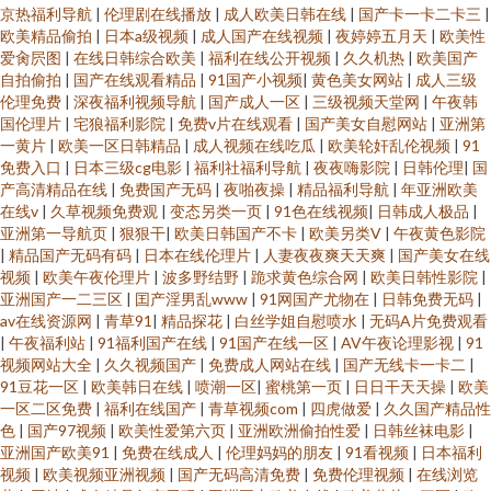
京热福利导航
|
伦理剧在线播放
|
成人欧美日韩在线
|
国产卡一卡二卡三
|
欧美精品偷拍
|
日本a级视频
|
成人国产在线视频
|
夜婷婷五月天
|
欧美性
爱肏屄图
|
在线日韩综合欧美
|
福利在线公开视频
|
久久机热
|
欧美国产
自拍偷拍
|
国产在线观看精品
|
91国产小视频
|
黄色美女网站
|
成人三级
伦理免费
|
深夜福利视频导航
|
国产成人一区
|
三级视频天堂网
|
午夜韩
国伦理片
|
宅狼福利影院
|
免费v片在线观看
|
国产美女自慰网站
|
亚洲第
一黄片
|
欧美一区日韩精品
|
成人视频在线吃瓜
|
欧美轮奸乱伦视频
|
91
免费入口
|
日本三级cg电影
|
福利社福利导航
|
夜夜嗨影院
|
日韩伦理
|
国
产高清精品在线
|
免费国产无码
|
夜啪夜操
|
精品福利导航
|
年亚洲欧美
在线v
|
久草视频免费观
|
变态另类一页
|
91色在线视频
|
日韩成人极品
|
亚洲第一导航页
|
狠狠干
|
欧美日韩国产不卡
|
欧美另类V
|
午夜黄色影院
|
精品国产无码有码
|
日本在线伦理片
|
人妻夜夜爽天天爽
|
国产美女在线
视频
|
欧美午夜伦理片
|
波多野结野
|
跪求黄色综合网
|
欧美日韩性影院
|
亚洲国产一二三区
|
囯产淫男乱www
|
91网国产尤物在
|
日韩免费无码
|
av在线资源网
|
青草91
|
精品探花
|
白丝学姐自慰喷水
|
无码A片免费观看
|
午夜福利站
|
91福利国产在线
|
91国产在线一区
|
AV午夜论理影视
|
91
视频网站大全
|
久久视频国产
|
免费成人网站在线
|
国产无线卡一卡二
|
91豆花一区
|
欧美韩日在线
|
喷潮一区
|
蜜桃第一页
|
日日干天天操
|
欧美
一区二区免费
|
福利在线国产
|
青草视频com
|
四虎做爱
|
久久国产精品性
色
|
国产97视频
|
欧美性爱第六页
|
亚洲欧洲偷拍性爱
|
日韩丝袜电影
|
亚洲国产欧美91
|
免费在线成人
|
伦理妈妈的朋友
|
91看视频
|
日本福利
视频
|
欧美视频亚洲视频
|
国产无码高清免费
|
免费伦理视频
|
在线浏览