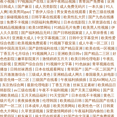
夜小视频
|
97视频国产在线
|
亚洲午夜精品视频
|
青青国产免费看
|
亚洲
日韩成人
|
国产麻豆
|
成人另类影院
|
成人免费无码片
|
一本久操
|
91人
人爽
|
欧美男同gay
|
丁香伊人综合
|
男女黄色在线观看
|
黄色三级在线播
放
|
操碰视频在线
|
日韩字幕在线观看
|
欧美性乱大屄
|
国产九色在线播
放
|
免费不卡视频
|
抖阴福利免费网址
|
日本在线影院
|
久草资源在线
|
在
线精品视频播放
|
欧美18禁网站
|
91精品毛片免费
|
欧美黑人性视频
|
伊
人久久影院
|
国产福利精品无码
|
国产日韩校园家庭
|
人人草掉香蕉
|
精
东A片
|
亚洲最大成人
|
中文字幕视频二区
|
日韩中文字幕亚州
|
欧美性爱
综合色图
|
欧美视频免费观看
|
91视频下载安装
|
成人午夜一区二区
|
日
韩中国高清无码
|
国产剧情福利在线
|
国产精品亚洲
|
欧美在线一区视频
|
丁香五月七月综合
|
91视频网入口
|
亚洲欧美日韩v
|
国产精品二三区
|
好
色色影院
|
嫩草影院黄片
|
激情婷婷五月天
|
欧美日韩伦理电影
|
午夜乱
伦影视
|
亚洲国产综合自拍
|
91视频中文字幕
|
91色妹妹
|
青草视频在线
播放
|
日韩丝袜诱惑
|
日本在线观看网址
|
青草国产
|
国产一区二区国产
|
五月激激激综合
|
三级成人黄色
|
亚洲精品成人网久
|
泰国最美人妖电影
|
影音先锋一区二区
|
三级国产在线看
|
午夜福利插插插
|
豆花AV网站入口
|
东京热综合网
|
最新伦理电影
|
丁香五月激
|
丝袜玉足素材
|
欧美精品日
韩影院
|
av三级在线看
|
午夜不卡福利视频
|
国产天美三级网站
|
国产亚
洲欧美精品
|
五月天精品福利
|
91天堂国产
|
日本在线不卡视频
|
黄色三
级片毛片
|
夜夜操夜夜撸
|
伦理韩国
|
欧美精品日韩
|
国产精品国产在线
|
国产一区二区
|
日本成年人电影
|
欧美另类网站
|
欧美性色一区
|
日韩黄
色大片网站
|
久草资源视频
|
深爱激情网婷婷
|
午夜福利国内偷拍
|
欧美
性爱四区
|
精东麻豆
|
操大屄在线观看
|
91国产中文字幕
|
国产免费观看