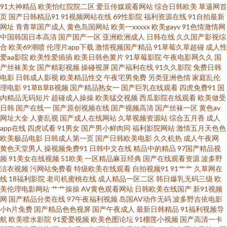
91大神精品
欧美怡红院院二区
爱豆传媒观看网站
综合日韩欧美
草逼网首
页
国产日韩精品91
91视频网站在线
69性影院
福利资源在线
91自拍最新
韩精品一级 美女福利一区 九一黄色大雷黑丝美女 国产盗摄久久 东方AV免费
网址
青青草国产成人
黄色岛国网站
欧美一xxxxx
欧美gayv
91色情激情网
中国韩国日本高清
国产国产一区
亚洲欧洲成人
日韩在线
久久国产影视综
合
欧美69潮喷
伦理片app下载
激情视频国产精品
91草莓久草超碰
成人性
看 99在线资源站 超碰在线操91 91网站在线观看 91人妻白丝 91豆花在线看
爱aa影院
欧美性爱插插
欧美日韩色黄片
91草莓影院
午夜电影网久久
国
产丝袜美女
国产精彩视频
操碰视屏
国产福利在线
91久久影院
免费日韩
91在线视屏 老湿机欧美视频 日韩成人卡一 久久国产精品黄毛片 国产精品a久
电影
日韩成人影视
欧美精品性交
午夜宅男免费
另类亚洲色情
家庭乱伦
理电影
91草B草B视频
国产精品熟女一
国产巨乳在线观看
四虎免费91
国
内精品无码短片
超碰成人操操
欧美猛交视频
西瓜影院在线观看
欧美做受
久 国产盗摄成人一区二区 免费18禁色色网站 九九青青草国内 国产精品久久
日韩
国产在线一
国产原创视频在线
国产视频高清
国产丝袜一区
黄色av
网址大全
人妻乱视
国产成人在线网站
久草视频资源站
综合五月香
成人
免费 超碰自拍97 91伊人网 91看片下 中文字幕日韩在 91国产专区 91JK黑丝
app在线
四虎试看
91男女
国产男小鲜肉同
福利影院网站
激情五月天色色
欧美极品电影
日韩成人第一页
国产日韩欧美电影
久久机热
成人午夜网
黄色天堂男人
操视频免费91
日韩中文在线
精品中的精品
97国产精品视
五月丁香六月婷图片 日韩成人黄色免费网站 日韩激情网页 久久五月天丁香网
频
91美女在线视频
51欧美
一区精品麻豆经典
国产在线观看资源
波多野
洁衣视频
污网站免费看
特级欧美在线观看
自拍视频91
91艹艹
久草网在
国内一级TT 国产海角社区91 黑丝综合网 成人免费私人影院av 91网页直接看
线
18福利影院
老司机蜜桃在线
成人精品一区二区
韩日爆乳无码三级
欧
美伦理电影网站
艹艹操操
AV黄色观看网站
日韩欧美在线国产
新91视频
网
国产精品分类在线
97午夜福利视频
岛国AV动作无码
波多野吉依电影
91黄色链接 伊人99福利在线 伊人在线6 性爱欧美锋 色墦基地 日本黄色永久
小h片免费
国产精品色色视屏
国产午夜成人
最新日韩精品
91福利视频导
航
欧美喷水影院
91爱爱视频
欧美色图论坛
91榴莲小视频
国产高清一卡
视频 日韩中文字幕成人 欧美肏区 欧美女同在线 狠狠干综合网 国产盗摄资源