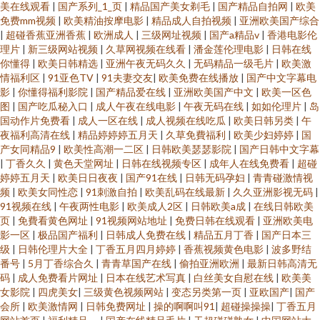
美在线观看
|
国产系列_1_页
|
精品国产美女剃毛
|
国产精品自拍网
|
欧美
免费mm视频
|
欧美精油按摩电影
|
精品成人自拍视频
|
亚洲欧美国产综合
|
超碰香蕉亚洲香蕉
|
欧洲成人
|
三级网址视频
|
国产a精品v
|
香港电影伦
理片
|
新三级网站视频
|
久草网视频在线看
|
潘金莲伦理电影
|
日韩在线
你懂得
|
欧美日韩精选
|
亚洲午夜无码久久
|
无码精品一级毛片
|
欧美激
情福利区
|
91亚色TV
|
91夫妻交友
|
欧美免费在线播放
|
国产中文字幕电
影
|
你懂得福利影院
|
国产精品爱在线
|
亚洲欧美国产中文
|
欧美一区色
图
|
国产吃瓜秘入口
|
成人午夜在线电影
|
午夜无码在线
|
如如伦理片
|
岛
国动作片免费看
|
成人一区在线
|
成人视频在线吃瓜
|
欧美日韩另类
|
午
夜福利高清在线
|
精品婷婷婷五月天
|
久草免費福利
|
欧美少妇婷婷
|
国
产女同精品9
|
欧美性高潮一二区
|
日韩欧美瑟瑟影院
|
国产日韩中文字幕
|
丁香久久
|
黄色天堂网址
|
日韩在线视频专区
|
成年人在线免费看
|
超碰
婷婷五月天
|
欧美日日夜夜
|
国产91在线
|
日韩无码孕妇
|
青青碰激情视
频
|
欧美女同性恋
|
91刺激自拍
|
欧美乱码在线最新
|
久久亚洲影视无码
|
91视频在线
|
午夜两性电影
|
欧美成人2区
|
日韩欧美a成
|
在线日韩欧美
页
|
免費看黄色网址
|
91视频网站地址
|
免费日韩在线观看
|
亚洲欧美电
影一区
|
极品国产福利
|
日韩成人免费在线
|
精品五月丁香
|
国产日本三
级
|
日韩伦理片大全
|
丁香五月四月婷婷
|
香蕉视频黄色电影
|
波多野结
番号
|
5月丁香综合久
|
青青草国产在线
|
偷拍亚洲欧洲
|
最新日韩高清无
码
|
成人免费看片网址
|
日本在线艺术写真
|
白丝美女自慰在线
|
欧美美
女影院
|
四虎美女
|
三级黄色视频网站
|
变态另类第一页
|
亚欧国产
|
国产
会所
|
欧美激情网
|
日韩免费网址
|
操的啊啊叫91
|
超碰操操操
|
丁香五月