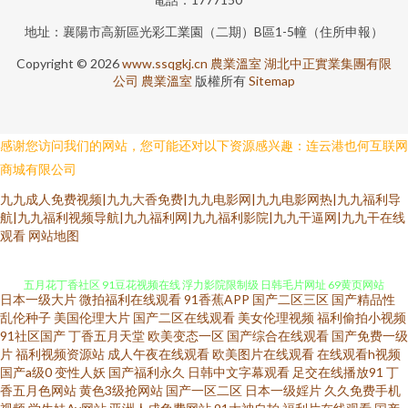
地址：襄陽市高新區光彩工業園（二期）B區1-5幢（住所申報）
Copyright © 2026
www.ssqgkj.cn
農業溫室
湖北中正實業集團有限
公司
農業溫室
版權所有
Sitemap
感谢您访问我们的网站，您可能还对以下资源感兴趣：连云港也何互联网
商城有限公司
九九成人免费视频|九九大香免费|九九电影网|九九电影网热|九九福利导
航|九九福利视频导航|九九福利网|九九福利影院|九九干逼网|九九干在线
观看
网站地图
日本一级大片
微拍福利在线观看
91香蕉APP
国产二区三区
国产精品性
久久婷婷视频在线播放 亚洲av先锋资源 影音先鋒日韩在線播 1024在线毛片
乱伦种子
美国伦理大片
国产二区在线观看
美女伦理视频
福利偷拍小视频
91社区国产
丁香五月天堂
欧美变态一区
国产综合在线观看
国产免费一级
片
福利视频资源站
成人午夜在线观看
欧美图片在线观看
在线观看h视频
五月花丁香社区 91豆花视频在线 浮力影院限制级 日韩毛片网址 69黄页网站
国产a级0
变性人妖
国产福利永久
日韩中文字幕观看
足交在线播放91
丁
香五月色网站
黄色3级抢网站
国产一区二区
日本一级婬片
久久免费手机
91伊人资源站 91社区男人的天堂 91国厂视频 在线亚洲欧美国产日韩 亚洲午