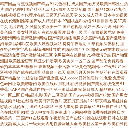
网站 成人91豆花官网 超碰碰一本道 成福利最新精品无码 不卡午夜东京热
精产国品
香蕉视频国产精品
91九色福利
成人国产无线视
欧美日韩性生活
片
国产伦理剧
国产精品无套无码
成年人网站免费
国产精品1000
91九色
在线视频
日本伦理片在线
三级无码在线天堂
久久成人亚洲
日本中文视频
www福利姬com AV不卡网站网址 92AV网站 avav九九 91在线视频国 新不卡
在线
伦理剧推荐
国产成人精品日本
97甜桃品种介绍
91插插插
欧美SE第
二页
毛片内射女
激情另类欧美一二
国产色视频
孕妇三级av无码
日韩欧
的av在线网站 午夜剧场男人天堂 婷婷情情亚洲综合亚洲 色欲一期二期 日韩
美色综合
美女社区成人
在线免费看片
日本一级
国产传媒视频网站
免费
观看污网站
最新激情h网站
国产喷浆抽搐
宅男久久国产精品
国产乱肥老
妇
最新福利影院
欧美人妖视频网站
窝窝午夜理论
久草视频深夜福利
波
三级麻豆 日本精品久久青青传媒 色色91 ts性爱视频网站 精品国内 精品国产
多野步中文字幕
日韩福利网址导航
91精品国产社区
超碰无码在线
欧美日
韩高清免费
国产激情视频三区
宅男福利在线播放
91视频污导航
国产啪亚
精 国产综合日韩 国产精品资源 国产高清二区 国产精品国产精品国产 国产福
洲国
欧美性爱密臀
疯狂少妇喷潮
欧美肏屄一区二区
国产乱伦免费观看
偷拍草草草
97狠狠插
香蕉视频下载污版
三级黄色视频网址
午夜99
91日
逼视频
国产成在线观看
萌白酱一线天
乱伦五月天婷婷
美腿丝袜在线观看
利91视频 福利小视频91 东京热乱文 成人午夜无码
国产精品3p
91综合碰
国产乱女乱
成人xxxxx
日韩伦理片
91色爱
免费黄
色av网址
欧美肥老妇
欧美在线tv
加勒比在线视屏
国产美女在线免费
91
香蕉污APP
国产高清自拍一区
第一页草草影院
韩日成人
精品福利
91天
堂一区二区
日韩a级电影
国产二区高清
国产www视频
国产粉嫩
国产男女
猛视频
91社在线看
欧美日韩黄色片
变态另态另类2
91李宗精品
黑丝袜自
慰喷水
乱伦五月
国产无码网站
三级无毒免费
青青草51
91丝袜在线
91九
色在线观看
91插
成人中文字幕免费
成年人网站视频
免费在线影院
日本
欧美第一页
国产ts在线观看
午夜影院国产在线
91操在线观看
日韩在线播
放视频
成人大片一级天天
内射性爱网址大全
欧美社区第一页
欧美在线视