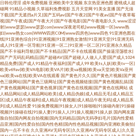
日韩伦理淫
成年免费视频
亚洲欧美中文视频
东京热亚洲色图
蜜桃成人超
碰网
91精品小视频
久草福利免费视影
五月天堂网
91美女直播
国产无须
下载|国产无遮挡a片又|国产五码av|国产午夜2|国产午夜av|国产午夜草莓
视|国产午夜成|国产午夜大片|国产午夜电影|国产午夜电影久久
www涩涩
射|www瑟瑟|www瑟瑟com|www深夜老司机|www视频一区|www熟
妇|www熟女com|WWW四房C0M|www四房色|www四色
91亚洲色图在
线|91亚洲色综合|91亚洲视频|91亚洲熟女激情|91亚洲天堂|91亚洲无码
成人|91亚洲一区导航|91亚洲一区二|91亚洲一区二区|91亚洲永久精品
国产不卡福利导航|国产不卡精品|国产不卡在线观看|国产操逼淫荡喷水|
国产产无码乱码精品|国产超碰AV|国产超碰人人做人人爱|国产成人1024
精品免费|国产成人91精品午夜福利|国产成人99
欧美ts人妖|欧美tv一区|
欧美v69av|欧美VA电影|欧美VA片|欧美va视频|欧美va天堂|欧美Va亚州
va|欧美va在线|欧美VA在线观看
国产黄色片久久|国产黄色片视频|国产黄
色三级网站|国产黄色三级网址|国产黄色视频链接|国产黄色视频乱搞|国
产黄色视频网站|国产黄色视屏|国产黄色在线视频|国产黄色在线网站
成
人精品网站|成人精品网站欧美|成人精品伪娘|成人精品无毛|成人精品五
区|成人精品午夜福利|成人精品午夜视频|成人精品午夜无码|成人精品系
列|成人精品性爱
91操免费视频|91操女人|91操啪啪|91操碰内射|91操碰
视频|91操碰在线|91操人妻|91操人人|91操人视频|91操人妖
国内网友露
脸自拍|国内网友自拍视频|国内无码精品|国内无码孕妇毛片|国内性爱精
品亚洲|国内性爱自拍|国内性色精|国内性色精品视频|国内亚洲欧美偷拍|
国内一点不卡在
久久亚洲AV无码专区|久久亚洲AV无码专区成人|久久亚