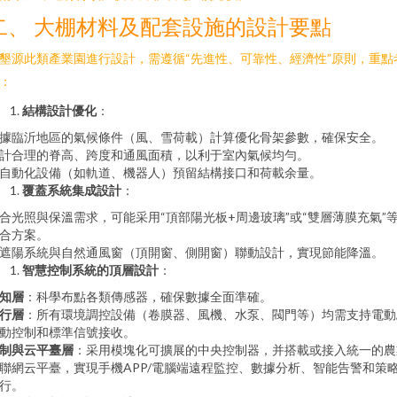
二、 大棚材料及配套設施的設計要點
墾源此類產業園進行設計，需遵循“先進性、可靠性、經濟性”原則，重點
：
結構設計優化
：
據臨沂地區的氣候條件（風、雪荷載）計算優化骨架參數，確保安全。
計合理的脊高、跨度和通風面積，以利于室內氣候均勻。
自動化設備（如軌道、機器人）預留結構接口和荷載余量。
覆蓋系統集成設計
：
合光照與保溫需求，可能采用“頂部陽光板+周邊玻璃”或“雙層薄膜充氣”
合方案。
遮陽系統與自然通風窗（頂開窗、側開窗）聯動設計，實現節能降溫。
智慧控制系統的頂層設計
：
知層
：科學布點各類傳感器，確保數據全面準確。
行層
：所有環境調控設備（卷膜器、風機、水泵、閥門等）均需支持電動
動控制和標準信號接收。
制與云平臺層
：采用模塊化可擴展的中央控制器，并搭載或接入統一的農
聯網云平臺，實現手機APP/電腦端遠程監控、數據分析、智能告警和策
行。