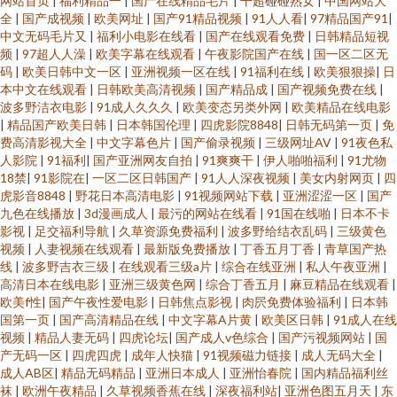
网站首页
|
福利精品一
|
国产在线精品毛片
|
干超碰碰熟女
|
中国网站大
全
|
国产成视频
|
欧美网址
|
国产91精品视频
|
91人人看
|
97精品国产91
|
中文无码毛片又
|
福利小电影在线看
|
国产在线观看免费
|
日韩精品短视
频
|
97超人人澡
|
欧美字幕在线观看
|
午夜影院国产在线
|
国一区二区无
码
|
欧美日韩中文一区
|
亚洲视频一区在线
|
91福利在线
|
欧美狠狠操
|
日
本中文在线观看
|
日韩欧美高清视频
|
国产精品成
|
国产视频免费在线
|
波多野洁衣电影
|
91成人久久久
|
欧美变态另类外网
|
欧美精品在线电影
|
精品国产欧美日韩
|
日本韩国伦理
|
四虎影院8848
|
日韩无码第一页
|
免
费高清影视大全
|
中文字幕色片
|
国产偷录视频
|
三级网址AV
|
91夜色私
人影院
|
91福利
|
国产亚洲网友自拍
|
91爽爽干
|
伊人啪啪福利
|
91尤物
18禁
|
91影院在
|
一区二区日韩国产
|
91人人深夜视频
|
美女内射网页
|
四
虎影音8848
|
野花日本高清电影
|
91视频网站下载
|
亚洲涩涩一区
|
国产
九色在线播放
|
3d漫画成人
|
最污的网站在线看
|
91国在线啪
|
日本不卡
影视
|
足交福利导航
|
久草资源免费福利
|
波多野给结衣乱码
|
三级黄色
视频
|
人妻视频在线观看
|
最新版免费播放
|
丁香五月丁香
|
青草国产热
线
|
波多野吉衣三级
|
在线观看三级a片
|
综合在线亚洲
|
私人午夜亚洲
|
高清日本在线电影
|
亚洲三级黄色网
|
综合丁香五月
|
麻豆精品在线观看
|
欧美f性
|
国产午夜性爱电影
|
日韩焦点影视
|
肉屄免费体验福利
|
日本韩
国第一页
|
国产高清精品在线
|
中文字幕A片黄
|
欧美区日韩
|
91成人在线
视频
|
精品人妻无码
|
四虎论坛
|
国产成人v色综合
|
国产污视频网站
|
国
产无码一区
|
四虎四虎
|
成年人快猫
|
91视频磁力链接
|
成人无码大全
|
成人AB区
|
精品无码精品
|
亚洲日本成人
|
亚洲怡春院
|
国内精品福利丝
袜
|
欧洲午夜精品
|
久草视频香蕉在线
|
深夜福利站
|
亚洲色图五月天
|
东