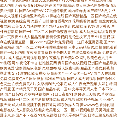
视频
学生妹Av网站
亚洲人成免费网站
91大神自拍
福利片在线观看
国产
成人内射无码
激情五月极品婷婷
国产剧情精品
成人三级伦理免费
偷怕欧
美亚州图片
国产AV国产AV
97亚洲精华液
国内精自线
国产精品3级片
成
夜久久精品视频 婷婷色播综合在线 色导航国产综合第一页 欧美男女网站 久1
年女人视频
狠狠撸亚洲欧美
91操碰在线
国产高清精品二区
国产欧美在线
视频
欧美色综合网
91国产自拍偷拍
香蕉911
花蝴蝶看片免费
白丝美女免
免费视频 丁香花婷婷色导航 波多野结衣先峰影音 91在线看18 91海角真实网
费网站
欧美女人与动物交
国产精品无码电影
91插插库
97超碰大香蕉
户
外自慰影院
国产一区二区二区
国产偷窥盗摄视频
成人动漫网站观看
欧美
第一页夜夜
91成人精品视频
蜜桃爱爱视频
乱伦熟女五月天
91香蕉视
福
站www 91福利网址 亚洲在线色图区 影音先峰va资源 五月天午夜影院 色友福
利在线视频直播
一区xxxxx
岛国大片免费视频
一道日本亚洲香蕉
国产91
高清精品
国产一区二区福利
伦理在线播放
人妻无码精品
91自拍在线观看
利影院社区91 色站欧美日韩 欧韩性爱 国产精选91 国产精品掏空网 超碰超碰
国产一级片内射
夜夜骑青青草
欧美色图人妻
在线免费欧美视频
免费黄色
毛片
成人精品无码视频
欧美午夜极品
性欧美ⅩⅩⅩⅩ乱
欧美色色六月天
91影视网
午夜伦不卡
加勒比性爱网
青草国产在线视频
亚洲国产精品导航
超碰欧美 91自慰不挡隐私视频 91激情网 有码七区 色色日韩欧美国产 日韩福
欧美色淫
波多野结依电影
91狠狠撸
成人深夜电影
精品国产美女剃毛
加
勒比熟女
91碰在线
欧美裸模
萌白酱国产一区
美国一级AV
国产人在线成
利永久 玖玖撸撸 国产91页 97av伊人网 91茄子老司机 人人操夜夜爽 91n桃色
免费
免费黄色A片网址
微拍福利国产视频
国产人成无码视频
国产原创区
色花堂
在线免费黄A片
久草福利
乱伦家庭
成人午夜免费视频
人妖射精
国
产屁屁
国产精品天干天
国产精品午夜一区
中文字幕无码人妻
日本不卡二
午夜剧院 欧美九九性爱网 久91va久久 国产ts自拍在线观看 丰满少妇一区二
区
国产日韩91
久草福利视频网
91日日夜夜91
超碰碰天天操
91草草酒店
视频
韩日一区二区
国产激情视频网站
成人视频日本
茄子视频污
亚洲色
区三区 www91日和操 91康先生作品在线 91蜜芽久久 最新国产91视频最 91
欲天天
成人丝瓜视频下载
日韩逼网
精东传媒入口
黄wwww色
香港伦理
电影在线
成人影院在线播放
欧美足交一区二区
91视频电影
另类四虎
亚
洲东京热
国产不卡在线
91九色视频
日本天堂视频导航
日本三级光棍影院
唐先生探花视频观看 91大神看片 91牛逼 在线观看小视频 日日操男人天堂 日