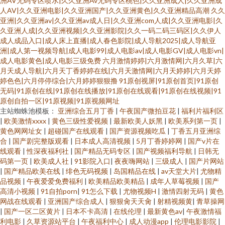
洲AV无码专区喷水|久久亚洲Av无码专区桃色|久久亚洲成人|久久亚洲成
人AV|久久亚洲电影|久久亚洲国产|久久亚洲黄色|久久亚洲精品高潮
久久
亚洲|久久亚洲av|久久亚洲av成人日|久久亚洲com人成|久久亚洲电影|久
久亚洲人成|久久亚洲视频|久久亚洲影院|久久一码二码三码区|久久伊人
成人成品入口|成人床上直播|成人春色影院|成人导航2025|成人导航亚
洲|成人第一视频导航|成人电影99|成人电影av|成人电影GV|成人电影vn|
成人电影黄色|成人电影三级免费
六月激情婷婷|六月激情网|六月久草|六
月天成人导航|六月天丁香婷婷在线|六月天激情网|六月天婷婷|六月天婷
婷色色|六月停停综合|六月婷婷狠狠撸
91原创视屏|91原创首页|91原创
无码|91原创在线|91原创在线播放|91原创在线观看|91原创在线视频|91
原创自拍一区|91原视频|91原视频网址
主站蜘蛛池模板：
亚洲综合五月丁香
|
午夜国产微拍豆花
|
福利片福利区
|
欧美激情xxxx
|
黄色三级性爱视频
|
最新欧美人妖黑
|
欧美系列第一页
|
黄色网网址女
|
超碰国产在线观看
|
国产资源视频吃瓜
|
丁香五月亚洲综
合
|
国产剧完整版观看
|
日本成人高清视频
|
5月丁香婷婷网
|
国产v片在
线观看
|
性深夜福利社
|
国产精品无码专区
|
国产视频福利导航
|
日韩无
码第一页
|
欧美成人社
|
91影院入口
|
夜夜嗨网站
|
三级成人
|
国产片网站
|
国产精品欧美在线
|
绯色无码视频
|
岛国精品在线
|
av天堂大片
|
尤物精
品视频
|
午夜爱爱免费福利
|
欧美精品欧美精品
|
成年人草莓视频
|
国产
高清小视频
|
91自拍porn
|
91怎么下载
|
尤物视频H
|
激情四射无码
|
黄色
网战在线观看
|
亚洲国产综合成人
|
狠狠肏天天肏
|
射精视频黄
|
青草操网
|
国产一区二区黄片
|
日本不卡高清
|
在线伦理
|
最新黄色av
|
午夜激情福
利电影
|
久草资源站平台
|
午夜福利中心
|
成人动漫app
|
伦理电影影院
|