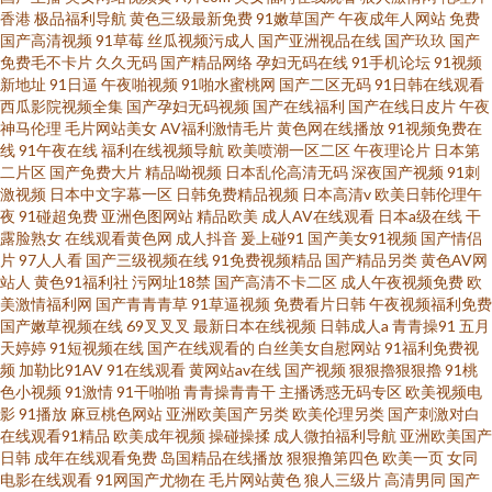
香港
极品福利导航
黄色三级最新免费
91嫩草国产
午夜成年人网站
免费
国产高清视频
91草莓
丝瓜视频污成人
国产亚洲视品在线
国产玖玖
国产
免费毛不卡片
久久无码
国产精品网络
孕妇无码在线
91手机论坛
91视频
新地址
91日逼
午夜啪视频
91啪水蜜桃网
国产二区无码
91日韩在线观看
西瓜影院视频全集
国产孕妇无码视频
国产在线福利
国产在线日皮片
午夜
神马伦理
毛片网站美女
AV福利激情毛片
黄色网在线播放
91视频免费在
线
91午夜在线
福利在线视频导航
欧美喷潮一区二区
午夜理论片
日本第
二片区
国产免费大片
精品呦视频
日本乱伦高清无码
深夜国产视频
91刺
激视频
日本中文字幕一区
日韩免费精品视频
日本高清v
欧美日韩伦理午
夜
91碰超免费
亚洲色图网站
精品欧美
成人AV在线观看
日本a级在线
干
露脸熟女
在线观看黄色网
成人抖音
爰上碰91
国产美女91视频
国产情侣
片
97人人看
国产三级视频在线
91免费视频精品
国产精品另类
黄色AV网
站人
黄色91福利社
污网址18禁
国产高清不卡二区
成人午夜视频免费
欧
美激情福利网
国产青青青草
91草逼视频
免费看片日韩
午夜视频福利免费
国产嫩草视频在线
69叉叉叉
最新日本在线视频
日韩成人a
青青操91
五月
天婷婷
91短视频在线
国产在线观看的
白丝美女自慰网站
91福利免费视
频
加勒比91AV
91在线观看
黄网站av在线
国产视频
狠狠擼狠狠擼
91桃
色小视频
91激情
91干啪啪
青青操青青干
主播诱惑无码专区
欧美视频电
影
91播放
麻豆桃色网站
亚洲欧美国产另类
欧美伦理另类
国产刺激对白
在线观看91精品
欧美成年视频
操碰操揉
成人微拍福利导航
亚洲欧美国产
日韩
成年在线观看免费
岛国精品在线播放
狠狠撸第四色
欧美一页
女同
电影在线观看
91网国产尤物在
毛片网站黄色
狼人三级片
高清男同
国产