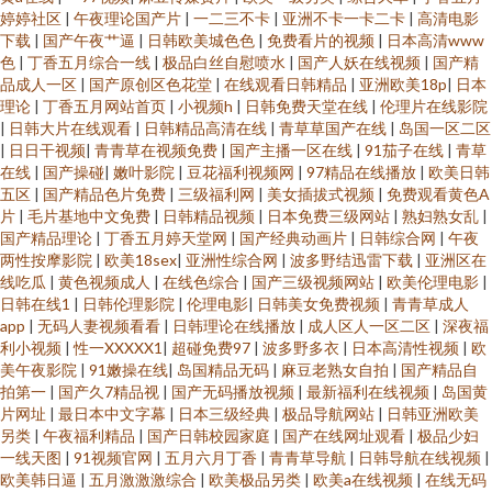
婷婷社区
|
午夜理论国产片
|
一二三不卡
|
亚洲不卡一卡二卡
|
高清电影
下载
|
国产午夜艹逼
|
日韩欧美城色色
|
免费看片的视频
|
日本高清www
色
|
丁香五月综合一线
|
极品白丝自慰喷水
|
国产人妖在线视频
|
国产精
品成人一区
|
国产原创区色花堂
|
在线观看日韩精品
|
亚洲欧美18p
|
日本
理论
|
丁香五月网站首页
|
小视频h
|
日韩免费天堂在线
|
伦理片在线影院
|
日韩大片在线观看
|
日韩精品高清在线
|
青草草国产在线
|
岛国一区二区
|
日日干视频
|
青青草在视频免费
|
国产主播一区在线
|
91茄子在线
|
青草
在线
|
国产操碰
|
嫩叶影院
|
豆花福利视频网
|
97精品在线播放
|
欧美日韩
五区
|
国产精品色片免费
|
三级福利网
|
美女插拔式视频
|
免费观看黄色A
片
|
毛片基地中文免费
|
日韩精品视频
|
日本免费三级网站
|
熟妇熟女乱
|
国产精品理论
|
丁香五月婷天堂网
|
国产经典动画片
|
日韩综合网
|
午夜
两性按摩影院
|
欧美18sex
|
亚洲性综合网
|
波多野结迅雷下载
|
亚洲区在
线吃瓜
|
黄色视频成人
|
在线色综合
|
国产三级视频网站
|
欧美伦理电影
|
日韩在线1
|
日韩伦理影院
|
伦理电影
|
日韩美女免费视频
|
青青草成人
app
|
无码人妻视频看看
|
日韩理论在线播放
|
成人区人一区二区
|
深夜福
利小视频
|
性一XXXXX1
|
超碰免费97
|
波多野多衣
|
日本高清性视频
|
欧
美午夜影院
|
91嫩操在线
|
岛国精品无码
|
麻豆老熟女自拍
|
国产精品自
拍第一
|
国产久7精品视
|
国产无码播放视频
|
最新福利在线视频
|
岛国黄
片网址
|
最日本中文字幕
|
日本三级经典
|
极品导航网站
|
日韩亚洲欧美
另类
|
午夜福利精品
|
国产日韩校园家庭
|
国产在线网址观看
|
极品少妇
一线天图
|
91视频官网
|
五月六月丁香
|
青青草导航
|
日韩导航在线视频
|
欧美韩日逼
|
五月激激激综合
|
欧美极品另类
|
欧美a在线视频
|
在线无码