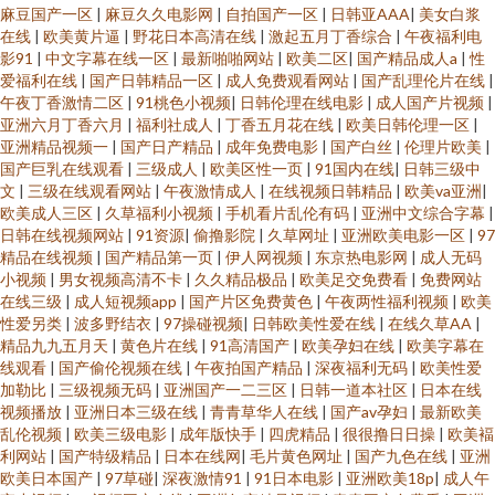
麻豆国产一区
|
麻豆久久电影网
|
自拍国产一区
|
日韩亚AAA
|
美女白浆
在线
|
欧美黄片逼
|
野花日本高清在线
|
激起五月丁香综合
|
午夜福利电
影91
|
中文字幕在线一区
|
最新啪啪网站
|
欧美二区
|
国产精品成人a
|
性
爱福利在线
|
国产日韩精品一区
|
成人免费观看网站
|
国产乱理伦片在线
|
午夜丁香激情二区
|
91桃色小视频
|
日韩伦理在线电影
|
成人国产片视频
|
亚洲六月丁香六月
|
福利社成人
|
丁香五月花在线
|
欧美日韩伦理一区
|
亚洲精品视频一
|
国产日产精品
|
成年免费电影
|
国产白丝
|
伦理片欧美
|
国产巨乳在线观看
|
三级成人
|
欧美区性一页
|
91国内在线
|
日韩三级中
文
|
三级在线观看网站
|
午夜激情成人
|
在线视频日韩精品
|
欧美va亚洲
|
欧美成人三区
|
久草福利小视频
|
手机看片乱伦有码
|
亚洲中文综合字幕
|
日韩在线视频网站
|
91资源
|
偷撸影院
|
久草网址
|
亚洲欧美电影一区
|
97
精品在线视频
|
国产精品第一页
|
伊人网视频
|
东京热电影网
|
成人无码
小视频
|
男女视频高清不卡
|
久久精品极品
|
欧美足交免费看
|
免费网站
在线三级
|
成人短视频app
|
国产片区免费黄色
|
午夜两性福利视频
|
欧美
性爱另类
|
波多野结衣
|
97操碰视频
|
日韩欧美性爱在线
|
在线久草AA
|
精品九九五月天
|
黄色片在线
|
91高清国产
|
欧美孕妇在线
|
欧美字幕在
线观看
|
国产偷伦视频在线
|
午夜拍国产精品
|
深夜福利无码
|
欧美性爱
加勒比
|
三级视频无码
|
亚洲国产一二三区
|
日韩一道本社区
|
日本在线
视频播放
|
亚洲日本三级在线
|
青青草华人在线
|
国产av孕妇
|
最新欧美
乱伦视频
|
欧美三级电影
|
成年版快手
|
四虎精品
|
很很撸日日操
|
欧美褔
利网站
|
国产特级精品
|
日本在线网
|
毛片黄色网址
|
国产九色在线
|
亚洲
欧美日本国产
|
97草碰
|
深夜激情91
|
91日本电影
|
亚洲欧美18p
|
成人午