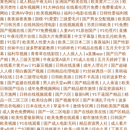
黄色网址
|
成人精品午夜无码
|
亚洲国产欧美在线
|
欧美黄片二三区
|
欧
美另类性
|
成年视频网
|
91大神自拍
|
在线看伦理片免费
|
免费看成年人
网站
|
亚洲AV孕妇
|
欧美视频网站
|
福利小电影在线看
|
日韩性爱福利视
频
|
夜夜操夜夜撸
|
国模-91爱爱
|
三级爱毛片
|
国产男女交配视频
|
欧美国
产日韩另类
|
在线韩国伦理电影
|
在线视频观看
|
另类日韩欧美
|
91免费
|
国产视频在线
|
国产97免费视频
|
人妻AV
|
91原创国产
|
91伦理片
|
直播
91
|
午夜伦理片在线
|
岛国大片免费观看
|
中文字幕版
|
熟女乱伦欧美色
图
|
91茄子
|
欧美黑人性爱大杂
|
欧美二区日本二区
|
夜夜福利
|
国产性影
院
|
丝袜中出
|
波多野家庭教师
|
91婷婷色
|
91精品在线看
|
五月天中文字
幕
|
福利导视频
|
青青草在线影院
|
人人插人人
|
a直播app
|
国产日产欧
产精
|
男人三级天堂网
|
牛夜寂寞A级片
|
91成人在线
|
五月天婷婷丁香
|
在线看片黄片av
|
91蔴豆视频
|
日韩在线直播
|
成年人理论片
|
国产超碰
人人模
|
萌白酱国产视频
|
日韩精品伦理电影
|
91丝袜诱惑一区
|
美韩福
利在线
|
日本三级理论电影
|
日韩欧美插
|
日韩不卡高清
|
结衣波多野全
集
|
国产盗摄在线观看
|
男人的天堂av网
|
国产精品香蕉
|
人人肏逼
|
欧美
日韩国产综合
|
成年免费视频网站
|
国产精品都市激情
|
探花资源福利
|
五月激网
|
日韩在线视频观看
|
国产六区
|
最新h网
|
91干逼国产精品
|
精
品一区二区三区
|
欧美综合网
|
国产视频专区
|
国产丰满乱子伦午
|
波多
野吉衣电梯2
|
日本在线大片
|
草逼牛牛
|
激情专区网
|
日韩欧美国产视频
|
成人黄色免费网站
|
国产一区二区电影
|
国产在线欧美在线
|
国产区精品
视频
|
欧美性爱最新网址
|
欧美免费在线观看
|
都市激情另类
|
日韩国产
欧美视频
|
91在线观看
|
国产成人电影无码
|
精品资源男人社
|
成人看片
黄a在线
|
艹97视频
|
麻豆传媒簧片
|
欧美一级另类
|
综合久草
|
丁香五月